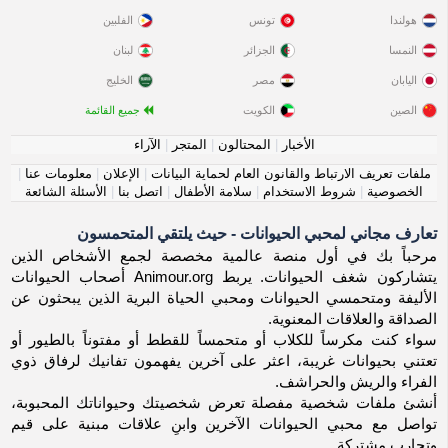
هولندا
تونس
الفلبين
النمسا
الجزائر
لبنان
اليابان
مصر
الخليج
الصين
الكويت
جميع القائمة
الأخبار
|
المحتالون
|
المتجر
|
الآراء
ملفات تعريف الارتباط والقانون العام لحماية البيانات
|
الإعلان
|
معلومات عنا
|
الخصوصية
|
شروط الاستخدام
|
سلامة الأطفال
|
اتصل بنا
|
الأسئلة الشائعة
تعارف مجاني لمحبي الحيوانات - حيث يلتقي المتحمسون
مرحباً بك في أول منصة عالمية مخصصة لجمع الأشخاص الذين
يتشاركون شغف الحيوانات. يربط Animour.org أصحاب الحيوانات
الأليفة ومتحمسي الحيوانات ومحبي الحياة البرية الذين يبحثون عن
الصداقة والعلاقات المعنوية.
سواء كنت مكرساً للكلاب أو متحمساً للقطط أو مفتوناً بالطيور أو
تعتني بحيوانات غريبة، اعثر على آخرين يفهمون تفانيك لرفاق ذوي
الفراء والريش والحراشف.
أنشئ ملفات شخصية مفصلة تعرض شخصيتك وحيواناتك المحبوبة،
تواصل مع محبي الحيوانات الآخرين وابنِ علاقات مبنية على قيم
وتجارب مشتركة.