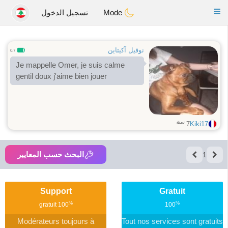
Anim
our
Toggle
Mode
تسجيل الدخول
navigation
نوفيل آكيتاين
0.7
Je mappelle Omer, je suis calme
gentil doux j'aime bien jouer
سنة
7
Kiki17
البحث حسب المعايير
1
Support
Gratuit
%
%
gratuit
100
100
Modérateurs toujours à
Tout nos services sont gratuits