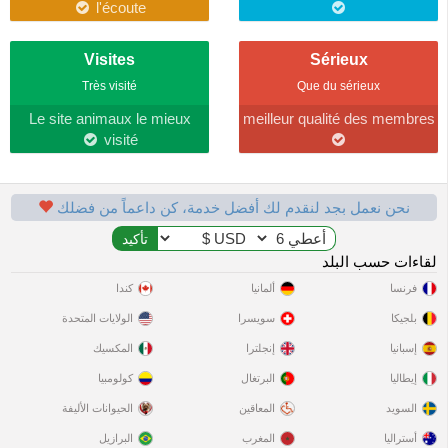
l'écoute
Visites
Sérieux
Très visité
Que du sérieux
Le site animaux le mieux
meilleur qualité des membres
visité
نحن نعمل بجد لنقدم لك أفضل خدمة، كن داعماً من فضلك
لقاءات حسب البلد
فرنسا
ألمانيا
كندا
بلجيكا
سويسرا
الولايات المتحدة
إسبانيا
إنجلترا
المكسيك
إيطاليا
البرتغال
كولومبيا
السويد
المعاقين
الحيوانات الأليفة
أستراليا
المغرب
البرازيل