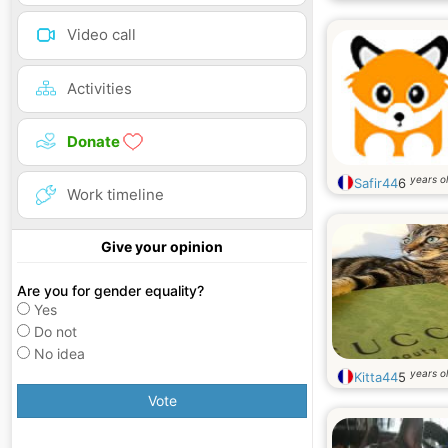
Video call
Activities
Donate
years o
Safir44
6
Work timeline
Give your opinion
Are you for gender equality?
Yes
Do not
No idea
years o
Kitta44
5
Vote