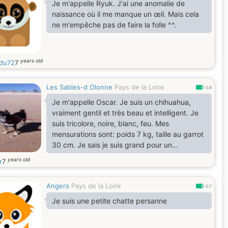
Je m'appelle Ryuk. J'ai une anomalie de
naissance où il me manque un œil. Mais cela
ne m'empêche pas de faire la folle ^^.
years old
du72
7
Les Sables-d Olonne
Pays de la Loire
0.8
Je m'appelle Oscar. Je suis un chihuahua,
vraiment gentil et très beau et intelligent. Je
suis tricolore, noire, blanc, feu. Mes
mensurations sont: poids 7 kg, taille au garrot
30 cm. Je sais je suis grand pour un
chihuahua mais pas en surpoids. Je suis
years old
r
7
musclé et j'aime beaucoup les promenades.
Angers
Pays de la Loire
0.7
Je suis une petite chatte persanne