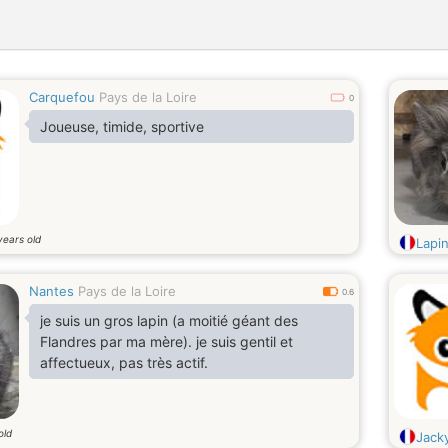
Carquefou
Pays de la Loire
0
Joueuse, timide, sportive
years old
Lapi
Nantes
Pays de la Loire
0.6
je suis un gros lapin (a moitié géant des
Flandres par ma mère). je suis gentil et
affectueux, pas très actif.
old
Jack