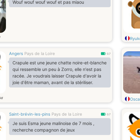
Wouf wouf wouf wouf et pas miaou
d
Ryuk
Angers
Pays de la Loire
0.7
Crapule est une jeune chatte noire-et-blanche
qui ressemble un peu à Zorro, elle n'est pas
racée. Je voudrais laisser Crapule d'avoir la
joie d'être maman, avant de la stériliser.
ld
Osca
Saint-brévin-les-pins
Pays de la Loire
0.7
Je suis Esma jeune malinoise de 7 mois ,
recherche compagnon de jeux