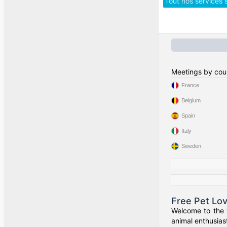
Tout nos services 
Meetings by cou
France
Belgium
Spain
Italy
Sweden
Free Pet Lo
Welcome to the w
animal enthusiast