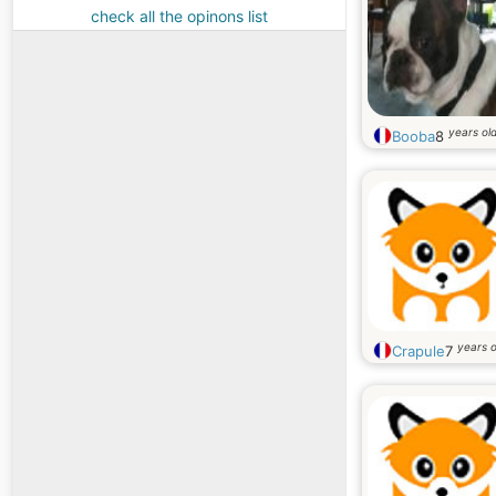
check all the opinons list
years ol
Booba
8
years o
Crapule
7