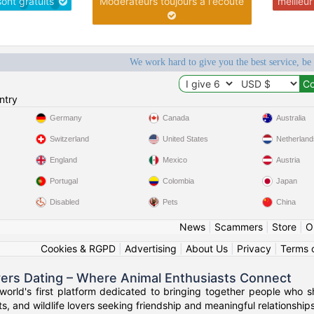
sont gratuits
Modérateurs toujours à l'écoute
meilleu
We work hard to give you the best service, be
ntry
Germany
Canada
Australia
Switzerland
United States
Netherland
England
Mexico
Austria
Portugal
Colombia
Japan
Disabled
Pets
China
News
|
Scammers
|
Store
|
O
Cookies & RGPD
|
Advertising
|
About Us
|
Privacy
|
Terms 
vers Dating – Where Animal Enthusiasts Connect
orld's first platform dedicated to bringing together people who s
s, and wildlife lovers seeking friendship and meaningful relationships