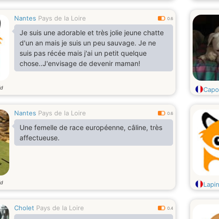
Nantes
Pays de la Loire
0.6
Je suis une adorable et très jolie jeune chatte
d'un an mais je suis un peu sauvage. Je ne
suis pas récée mais j'ai un petit quelque
chose..J'envisage de devenir maman!
ld
Capo
Nantes
Pays de la Loire
0.6
Une femelle de race européenne, câline, très
affectueuse.
ld
Lapi
Cholet
Pays de la Loire
0.4