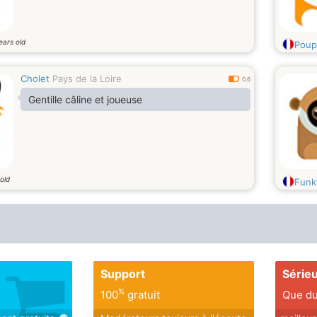
ears old
Poup
Cholet
Pays de la Loire
0.6
Gentille câline et joueuse
old
Funk
Support
Série
%
100
gratuit
Que du