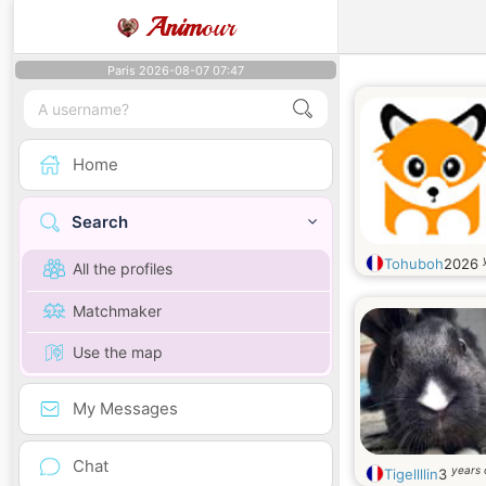
Anim
our
Paris 2026-08-07 07:47
Home
Search
Tohuboh
2026
All the profiles
Matchmaker
Use the map
My Messages
Chat
years 
Tigellllin
3