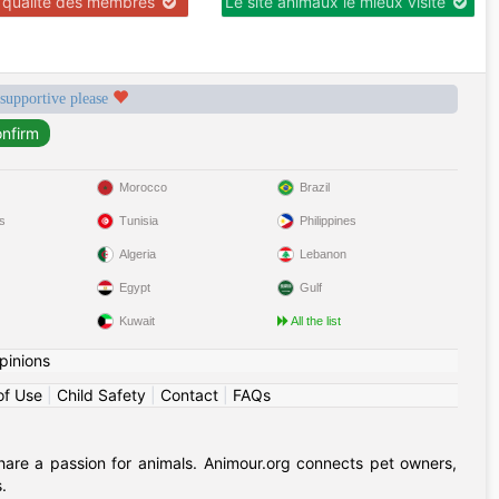
r qualité des membres
Le site animaux le mieux visité
 supportive please
Morocco
Brazil
s
Tunisia
Philippines
Algeria
Lebanon
Egypt
Gulf
Kuwait
All the list
pinions
of Use
|
Child Safety
|
Contact
|
FAQs
hare a passion for animals. Animour.org connects pet owners,
.