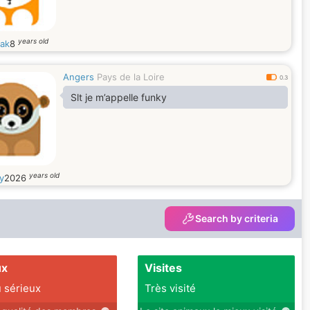
years old
ak
8
Angers
Pays de la Loire
0.3
Slt je m’appelle funky
years old
y
2026
Search by criteria
ux
Visites
 sérieux
Très visité