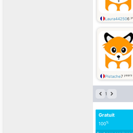
y
Laura44250
6
years 
Pistache
7
1
Gratuit
%
100