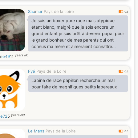
Saumur
Pays de la Loire
0.6
Je suis un boxer pure race mais atypique
étant blanc, malgré que je sois encore un
grand enfant je suis prêt à devenir papa, pour
le grand bonheur de mes parents qui ont
connus ma mère et aimeraient connaître
(peut-être) nos futurs enfants
years old
ne49
11
Fyé
Pays de la Loire
0.6
Lapine de race papillon recherche un mal
pour faire de magnifiques petits lapereaux
years old
ne72
5
Le Mans
Pays de la Loire
0.6