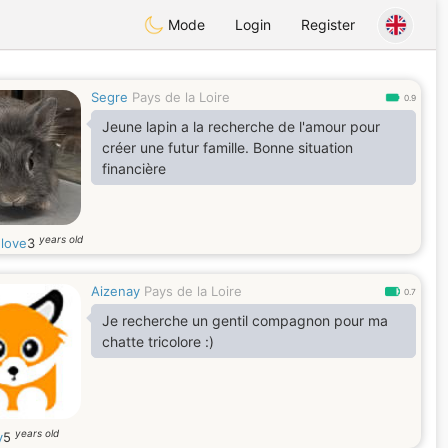
Mode
Login
Register
Segre
Pays de la Loire
0.9
Jeune lapin a la recherche de l'amour pour
créer une futur famille. Bonne situation
financière
years old
nlove
3
Aizenay
Pays de la Loire
0.7
Je recherche un gentil compagnon pour ma
chatte tricolore :)
years old
y
5