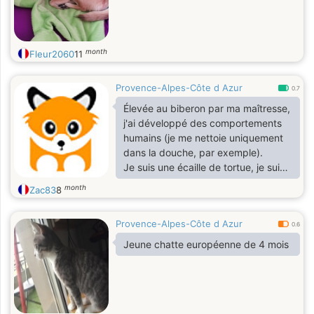
month
Fleur2060
11
Provence-Alpes-Côte d Azur
0.7
Élevée au biberon par ma maîtresse,
j'ai développé des comportements
humains (je me nettoie uniquement
dans la douche, par exemple).
Je suis une écaille de tortue, je suis
donc têtue.
month
Zac83
8
Je suis très câline, joueuse et
observatrice.
Provence-Alpes-Côte d Azur
0.6
Jeune chatte européenne de 4 mois