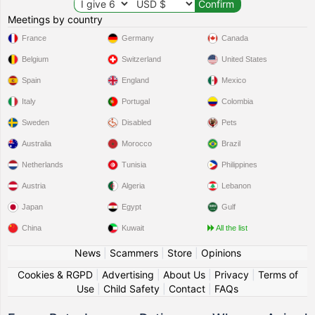
Meetings by country
France
Germany
Canada
Belgium
Switzerland
United States
Spain
England
Mexico
Italy
Portugal
Colombia
Sweden
Disabled
Pets
Australia
Morocco
Brazil
Netherlands
Tunisia
Philippines
Austria
Algeria
Lebanon
Japan
Egypt
Gulf
China
Kuwait
All the list
News
|
Scammers
|
Store
|
Opinions
Cookies & RGPD
|
Advertising
|
About Us
|
Privacy
|
Terms of
Use
|
Child Safety
|
Contact
|
FAQs