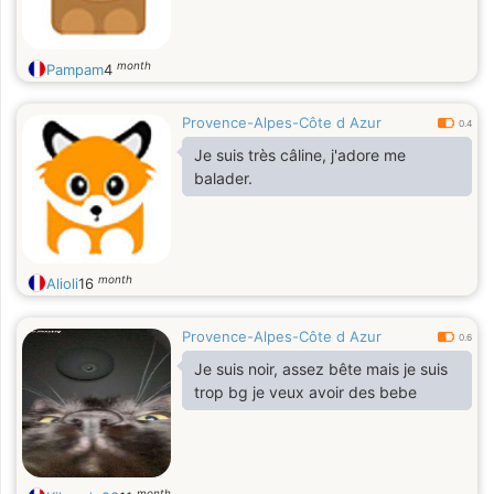
month
Pampam
4
Provence-Alpes-Côte d Azur
0.4
Je suis très câline, j'adore me
balader.
month
Alioli
16
Provence-Alpes-Côte d Azur
0.6
Je suis noir, assez bête mais je suis
trop bg je veux avoir des bebe
month