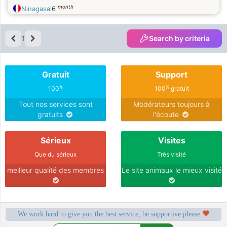
month
Ninagasai
6
1
Search by criteria
Gratuit
Support
%
%
100
100
gratuit
Tout nos services sont
Modérateurs toujours à
gratuits
l'écoute
Sérieux
Visites
Que du sérieux
Très visité
meilleur qualité des membres
Le site animaux le mieux visité
We work hard to give you the best service, be supportive please