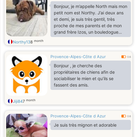
Bonjour, je m’appelle North mais mon
petit nom est Northy. J’ai deux ans
et demi, je suis très gentil, très
proche de mes parents et de mon
grand frère Izos, un bouledogue
français. Un peu timide avec les
month
Northy13
8
inconnus mais pas méchant ou
agressif. J’aimerais trouver une
Provence-Alpes-Côte d Azur
compagne pour découvrir les joies
0.6
de la vie car, pour être honnête avec
Bonjour , je cherche des
vous, ça me travaille un peu en ce
propriétaires de chiens afin de
moment ???? C’est certainement
sociabiliser le mien et qu’ils se
l’adolescence qui veut ça. J’ai une
fassent des amis.
belle gueule, sportif, j’adore les
ballades et je pese 56 kg.
month
Jiji84
7
Provence-Alpes-Côte d Azur
0.6
Je suis très mignon et adorable