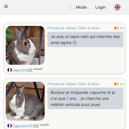
Anim
our
Toggle
Mode
Login
navigation
Provence-Alpes-Côte d Azur
0.6
Je suis un lapin nain qui cherche des
amis lapins 🫤
month
Capuche
22
Provence-Alpes-Côte d Azur
0.6
Bonjour je m'appelle capuche et je
n'ai que 1 ans . Je cherche une
relation amicale pour jouer
month
Capuche123
22