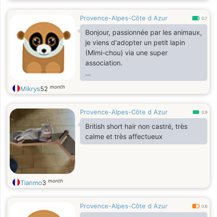
Provence-Alpes-Côte d Azur
0.7
Bonjour, passionnée par les animaux,
je viens d'adopter un petit lapin
(Mimi-chou) via une super
association.
J'en ai déjà eu 2, auparavant,
month
Mikrys
52
Noisette (11ans et demi) et Dolce (8
ans - qui est partie aux anges , le 2
Provence-Alpes-Côte d Azur
septembre ).
0.9
British short hair non castré, très
J'ai toujours vécue, entourée
calme et très affectueux
d'animaux.
En appartement, pas évident,
d'avoir tous les petits cœurs désirés.
month
Tianmo
3
Je recherche avant tout des amis
qui partage l'amour des animaux, et
Provence-Alpes-Côte d Azur
0.6
peux être plus