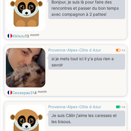
Bonjour, je suis là pour faire des
rencontres et passer du bon temps
Hâte d'avoir des messages..je
avec compagnon à 2 pattes!
précise, toutefois que je suis sur
Nice
month
Kikilulu
13
Provence-Alpes-Côte d Azur
0.5
si je mets tout ici il y'a plus rien a
savoir
month
Cessepas31
4
Provence-Alpes-Côte d Azur
0.8
Je suis Câlin j'aime les caresses et
les bisous.