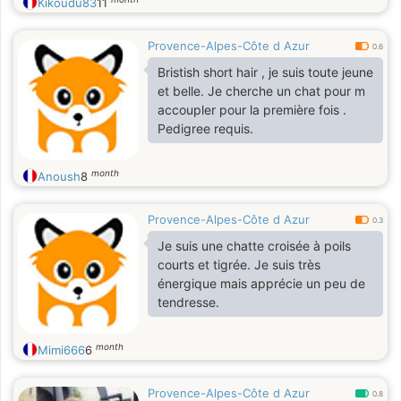
Kikoudu83
11
Provence-Alpes-Côte d Azur
0.6
Bristish short hair , je suis toute jeune
et belle. Je cherche un chat pour m
accoupler pour la première fois .
Pedigree requis.
month
Anoush
8
Provence-Alpes-Côte d Azur
0.3
Je suis une chatte croisée à poils
courts et tigrée. Je suis très
énergique mais apprécie un peu de
tendresse.
month
Mimi666
6
Provence-Alpes-Côte d Azur
0.8