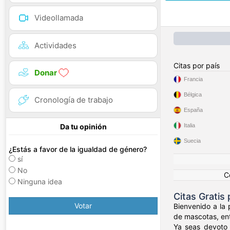
Videollamada
Actividades
Citas por país
Donar
Francia
Bélgica
Cronología de trabajo
España
Italia
Da tu opinión
Suecia
¿Estás a favor de la igualdad de género?
sí
No
C
Ninguna idea
Citas Gratis
Votar
Bienvenido a la
de mascotas, ent
Ya seas devoto 