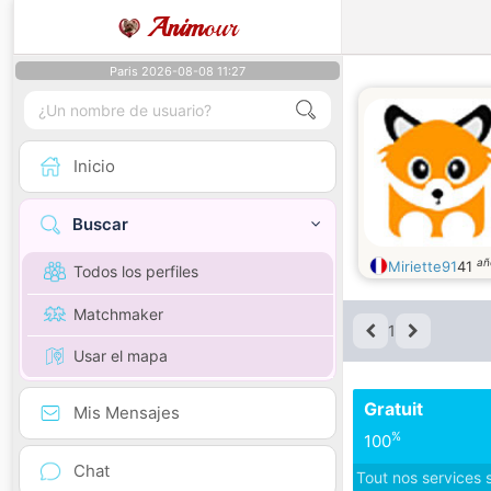
Anim
our
Paris 2026-08-08 11:27
Inicio
Buscar
añ
Miriette91
41
Todos los perfiles
Matchmaker
1
Usar el mapa
Gratuit
Mis Mensajes
%
100
Chat
Tout nos services 