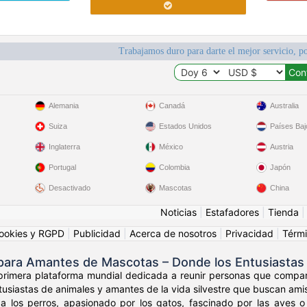
Trabajamos duro para darte el mejor servicio, po
Alemania
Canadá
Australia
Suiza
Estados Unidos
Países Baj
Inglaterra
México
Austria
Portugal
Colombia
Japón
Desactivado
Mascotas
China
Noticias
|
Estafadores
|
Tienda
ookies y RGPD
|
Publicidad
|
Acerca de nosotros
|
Privacidad
|
Térmi
 para Amantes de Mascotas – Donde los Entusiastas
 primera plataforma mundial dedicada a reunir personas que compar
usiastas de animales y amantes de la vida silvestre que buscan amist
a los perros, apasionado por los gatos, fascinado por las aves o