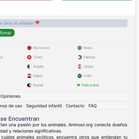
r favor sé solidario
Marruecos
Brasil
os
Túnez
Filipinas
Argelia
Líbano
Egipto
Golfo
Kuwait
Toda la lista
|
Opiniones
nos de uso
|
Seguridad infantil
|
Contacto
|
FAQ
 se Encuentran
ten una pasión por los animales. Animour.org conecta dueños
ad y relaciones significativas.
 cuides animales exóticos, encuentra otros que entienden tu