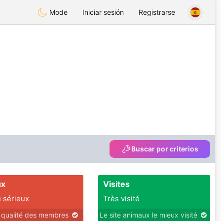
Mode
Iniciar sesión
Registrarse
Buscar por criterios
ux
Visites
 sérieux
Très visité
r qualité des membres
Le site animaux le mieux visité