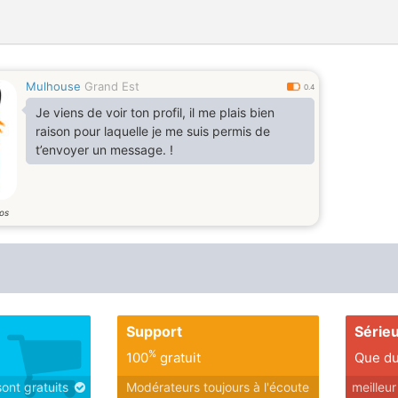
Mulhouse
Grand Est
0.4
Je viens de voir ton profil, il me plais bien
raison pour laquelle je me suis permis de
t’envoyer un message. !
os
Support
Série
%
100
gratuit
Que du
sont gratuits
Modérateurs toujours à l'écoute
meilleu