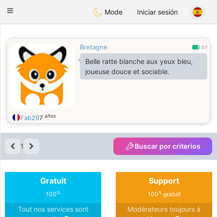
Anim
our
Toggle
Mode
Iniciar sesión
navigation
Bretagne
0.7
Belle ratte blanche aux yeux bleu,
joueuse douce et sociable.
años
Fab29
7
1
Buscar por criterios
Gratuit
Support
%
%
100
100
gratuit
Tout nos services sont
Modérateurs toujours à