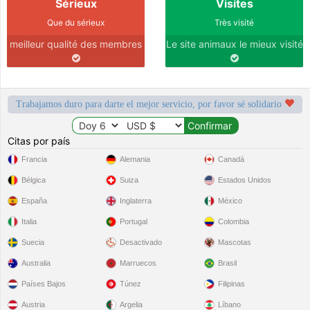
Sérieux
Visites
Que du sérieux
Très visité
meilleur qualité des membres
Le site animaux le mieux visité
Trabajamos duro para darte el mejor servicio, por favor sé solidario
Citas por país
Francia
Alemania
Canadá
Bélgica
Suiza
Estados Unidos
España
Inglaterra
México
Italia
Portugal
Colombia
Suecia
Desactivado
Mascotas
Australia
Marruecos
Brasil
Países Bajos
Túnez
Filipinas
Austria
Argelia
Líbano