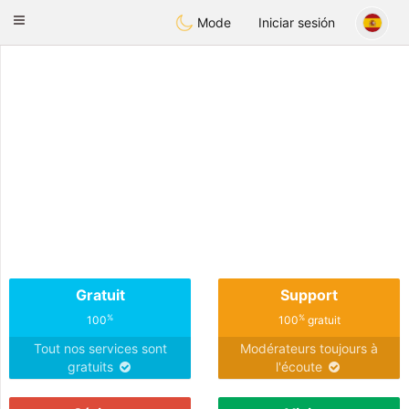
Anim
our
Toggle
Mode
Iniciar sesión
navigation
Gratuit
Support
%
%
100
100
gratuit
Tout nos services sont
Modérateurs toujours à
gratuits
l'écoute