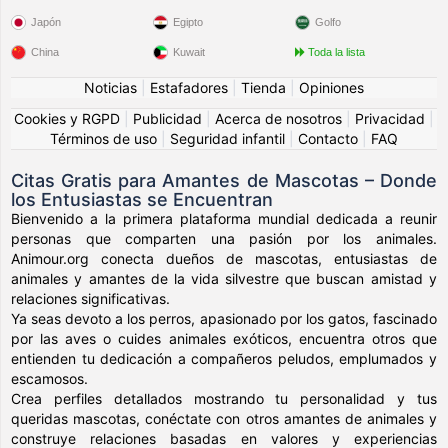
Japón
Egipto
Golfo
China
Kuwait
Toda la lista
Noticias
|
Estafadores
|
Tienda
|
Opiniones
Cookies y RGPD
|
Publicidad
|
Acerca de nosotros
|
Privacidad
|
Términos de uso
|
Seguridad infantil
|
Contacto
|
FAQ
Citas Gratis para Amantes de Mascotas – Donde
los Entusiastas se Encuentran
Bienvenido a la primera plataforma mundial dedicada a reunir
personas que comparten una pasión por los animales.
Animour.org conecta dueños de mascotas, entusiastas de
animales y amantes de la vida silvestre que buscan amistad y
relaciones significativas.
Ya seas devoto a los perros, apasionado por los gatos, fascinado
por las aves o cuides animales exóticos, encuentra otros que
entienden tu dedicación a compañeros peludos, emplumados y
escamosos.
Crea perfiles detallados mostrando tu personalidad y tus
queridas mascotas, conéctate con otros amantes de animales y
construye relaciones basadas en valores y experiencias