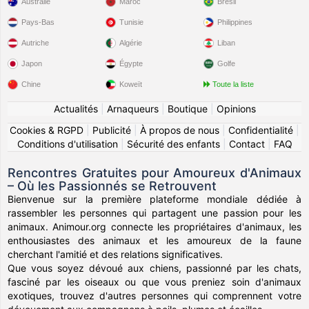
Australie
Maroc
Brésil
Pays-Bas
Tunisie
Philippines
Autriche
Algérie
Liban
Japon
Égypte
Golfe
Chine
Koweït
Toute la liste
Actualités
|
Arnaqueurs
|
Boutique
|
Opinions
Cookies & RGPD
|
Publicité
|
À propos de nous
|
Confidentialité
|
Conditions d'utilisation
|
Sécurité des enfants
|
Contact
|
FAQ
Rencontres Gratuites pour Amoureux d'Animaux
– Où les Passionnés se Retrouvent
Bienvenue sur la première plateforme mondiale dédiée à
rassembler les personnes qui partagent une passion pour les
animaux. Animour.org connecte les propriétaires d'animaux, les
enthousiastes des animaux et les amoureux de la faune
cherchant l'amitié et des relations significatives.
Que vous soyez dévoué aux chiens, passionné par les chats,
fasciné par les oiseaux ou que vous preniez soin d'animaux
exotiques, trouvez d'autres personnes qui comprennent votre