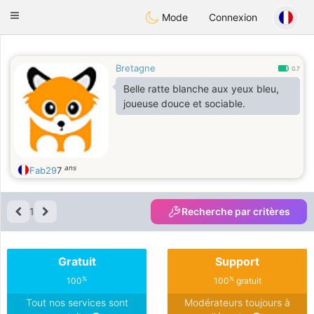
Anim
our
Toggle
Mode
Connexion
navigation
Bretagne
0.7
Belle ratte blanche aux yeux bleu,
joueuse douce et sociable.
ans
Fab29
7
1
Recherche par critères
Gratuit
Support
%
%
100
100
gratuit
Tout nos services sont
Modérateurs toujours à