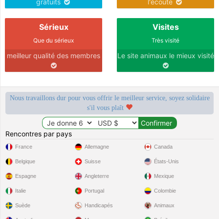
gratuits
l'écoute
Sérieux
Visites
Que du sérieux
Très visité
meilleur qualité des membres
Le site animaux le mieux visité
Nous travaillons dur pour vous offrir le meilleur service, soyez solidaire
s'il vous plaît
Rencontres par pays
France
Allemagne
Canada
Belgique
Suisse
États-Unis
Espagne
Angleterre
Mexique
Italie
Portugal
Colombie
Suède
Handicapés
Animaux