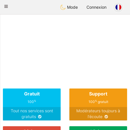
Anim
our
Toggle
Mode
Connexion
navigation
Gratuit
Support
%
%
100
100
gratuit
Tout nos services sont
Modérateurs toujours à
gratuits
l'écoute