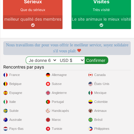
Sérieux
Visites
Que du sérieux
Très visité
meilleur qualité des membres
Le site animaux le mieux visité
Nous travaillons dur pour vous offrir le meilleur service, soyez solidaire
s'il vous plaît
Rencontres par pays
France
Allemagne
Canada
Belgique
Suisse
États-Unis
Espagne
Angleterre
Mexique
Italie
Portugal
Colombie
Suède
Handicapés
Animaux
Australie
Maroc
Brésil
Pays-Bas
Tunisie
Philippines