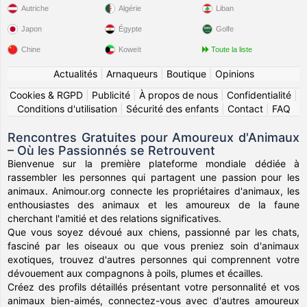
Autriche
Algérie
Liban
Japon
Égypte
Golfe
Chine
Koweït
Toute la liste
Actualités
|
Arnaqueurs
|
Boutique
|
Opinions
Cookies & RGPD
|
Publicité
|
À propos de nous
|
Confidentialité
|
Conditions d'utilisation
|
Sécurité des enfants
|
Contact
|
FAQ
Rencontres Gratuites pour Amoureux d'Animaux
– Où les Passionnés se Retrouvent
Bienvenue sur la première plateforme mondiale dédiée à
rassembler les personnes qui partagent une passion pour les
animaux. Animour.org connecte les propriétaires d'animaux, les
enthousiastes des animaux et les amoureux de la faune
cherchant l'amitié et des relations significatives.
Que vous soyez dévoué aux chiens, passionné par les chats,
fasciné par les oiseaux ou que vous preniez soin d'animaux
exotiques, trouvez d'autres personnes qui comprennent votre
dévouement aux compagnons à poils, plumes et écailles.
Créez des profils détaillés présentant votre personnalité et vos
animaux bien-aimés, connectez-vous avec d'autres amoureux