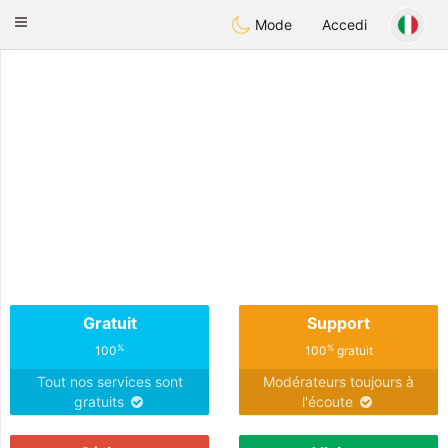
Anim
our
Toggle
Mode
Accedi
navigation
Gratuit
Support
%
%
100
100
gratuit
Tout nos services sont
Modérateurs toujours à
gratuits
l'écoute