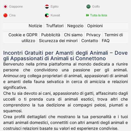
Giappone
Egitto
Golfo
Cina
Kuwait
Tutta la lista
Notizie
|
Truffatori
|
Negozio
|
Opinioni
Cookie e GDPR
|
Pubblicità
|
Chi siamo
|
Privacy
|
Termini di
utilizzo
|
Sicurezza dei minori
|
Contatto
|
FAQ
Incontri Gratuiti per Amanti degli Animali – Dove
gli Appassionati di Animali si Connettono
Benvenuto nella prima piattaforma al mondo dedicata a riunire
persone che condividono una passione per gli animali.
Animour.org collega proprietari di animali, appassionati di animali
e amanti della fauna selvatica in cerca di amicizia e relazioni
significative.
Che tu sia devoto ai cani, appassionato di gatti, affascinato dagli
uccelli o ti prenda cura di animali esotici, trova altri che
comprendono la tua dedizione ai compagni pelosi, piumati e
squamosi.
Crea profili dettagliati che mostrano la tua personalità e i tuoi
amati animali domestici, connettiti con altri amanti degli animali e
costruisci relazioni basate su valori ed esperienze condivise.