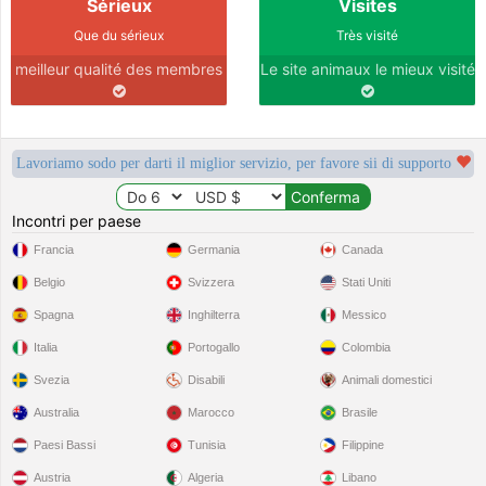
Sérieux
Visites
Que du sérieux
Très visité
meilleur qualité des membres
Le site animaux le mieux visité
Lavoriamo sodo per darti il miglior servizio, per favore sii di supporto
Incontri per paese
Francia
Germania
Canada
Belgio
Svizzera
Stati Uniti
Spagna
Inghilterra
Messico
Italia
Portogallo
Colombia
Svezia
Disabili
Animali domestici
Australia
Marocco
Brasile
Paesi Bassi
Tunisia
Filippine
Austria
Algeria
Libano