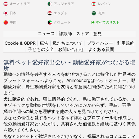
オーストリア
アルジェリア
レバノン
日本
エジプト
湾岸
中国
クウェート
すべてのリスト
ニュース
|
詐欺師
|
ストア
|
意見
Cookie & GDPR
|
広告
|
私たちについて
|
プライバシー
|
利用規約
|
子どもの安全
|
お問い合わせ
|
よくある質問
無料ペット愛好家出会い - 動物愛好家がつながる場
所
動物への情熱を共有する人々を結びつけることに特化した世界初の
プラットフォームへようこそ。Animour.orgはペットオーナー、動
物愛好家、野生動物愛好家を友情と有意義な関係のために結びつけ
ます。
犬に献身的であれ、猫に情熱的であれ、鳥に魅了されているか、エ
キゾチックな動物の世話をしているかにかかわらず、毛皮、羽毛、
鱗の仲間への献身を理解する他の人々を見つけてください。
あなたの個性と愛するペットを示す詳細なプロフィールを作成し、
他の動物愛好家とつながり、共有された価値観と経験に基づく関係
を築いてください。
あなたのペットが歓迎されるだけでなく、祝福されるコミュニティ