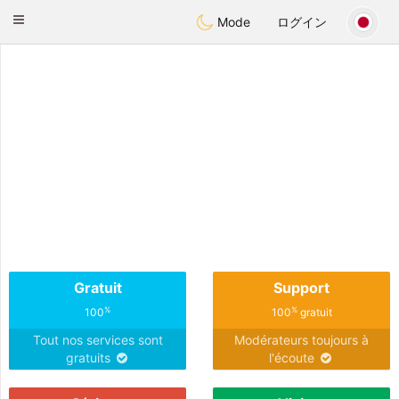
Anim
our
Toggle
Mode
ログイン
navigation
Gratuit
Support
%
%
100
100
gratuit
Tout nos services sont
Modérateurs toujours à
gratuits
l'écoute