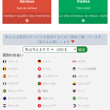
Sérieux
Visites
Que du sérieux
Très visité
meilleur qualité des membres
Le site animaux le mieux visité
私たちは最高のサービスを提供するために懸命に働いています。
ご協力をお願いします
国別の出会い
フランス
ドイツ
カナダ
ベルギー
スイス
アメリカ合衆国
スペイン
イングランド
メキシコ
イタリア
ポルトガル
コロンビア
スウェーデン
無効
ペット
オーストラリア
モロッコ
ブラジル
オランダ
チュニジア
フィリピン