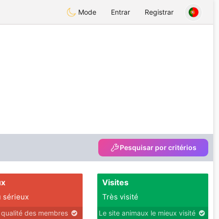
Mode
Entrar
Registrar
Pesquisar por critérios
ux
Visites
 sérieux
Très visité
r qualité des membres
Le site animaux le mieux visité