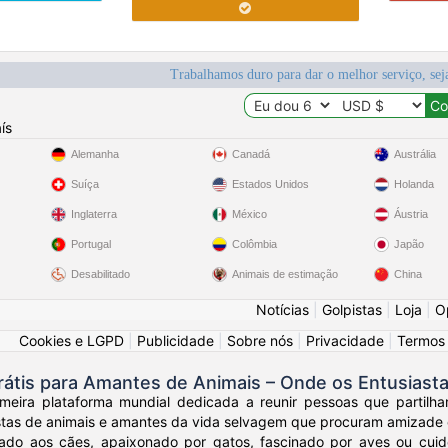
Trabalhamos duro para dar o melhor serviço, sej
ís
Alemanha
Canadá
Austrália
Suíça
Estados Unidos
Holanda
Inglaterra
México
Áustria
Portugal
Colômbia
Japão
Desabilitado
Animais de estimação
China
Notícias
|
Golpistas
|
Loja
|
O
Cookies e LGPD
|
Publicidade
|
Sobre nós
|
Privacidade
|
Termos
rátis para Amantes de Animais – Onde os Entusiast
meira plataforma mundial dedicada a reunir pessoas que partilh
stas de animais e amantes da vida selvagem que procuram amizade e 
ado aos cães, apaixonado por gatos, fascinado por aves ou cuid