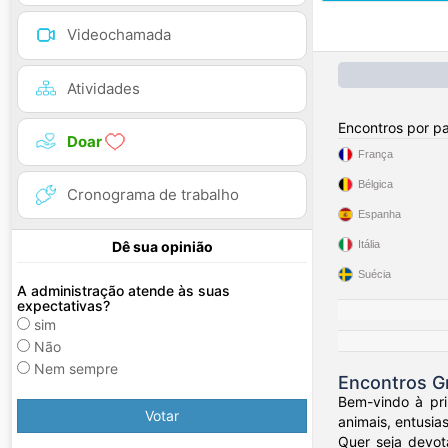
Videochamada
Atividades
Encontros por pa
Doar
França
Bélgica
Cronograma de trabalho
Espanha
Itália
Dê sua opinião
Suécia
A administração atende às suas
expectativas?
sim
Não
Nem sempre
Encontros G
Bem-vindo à pri
Votar
animais, entusia
Quer seja devot