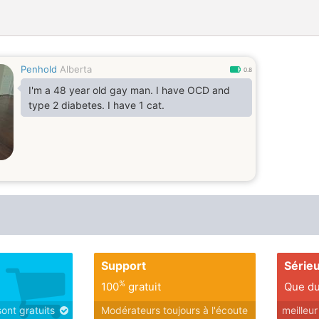
Penhold
Alberta
0.8
I'm a 48 year old gay man. I have OCD and
type 2 diabetes. I have 1 cat.
Support
Série
%
100
gratuit
Que du
sont gratuits
Modérateurs toujours à l'écoute
meilleu