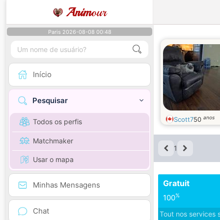
Anim
our
Paris 2026-08-08 00:48
Início
Pesquisar
anos
Scott7
50
Todos os perfis
Matchmaker
1
Usar o mapa
Gratuit
Minhas Mensagens
%
100
Chat
Tout nos services 