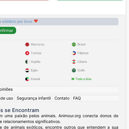
a solidário por favor
Marrocos
Brasil
Tunísia
Filipinas
Argélia
Líbano
Egito
Golfo
Kuwait
Toda a lista
piniões
 de uso
|
Segurança infantil
|
Contato
|
FAQ
as se Encontram
am uma paixão pelos animais. Animour.org conecta donos de
relacionamentos significativos.
e de animais exóticos, encontre outros que entendem a sua