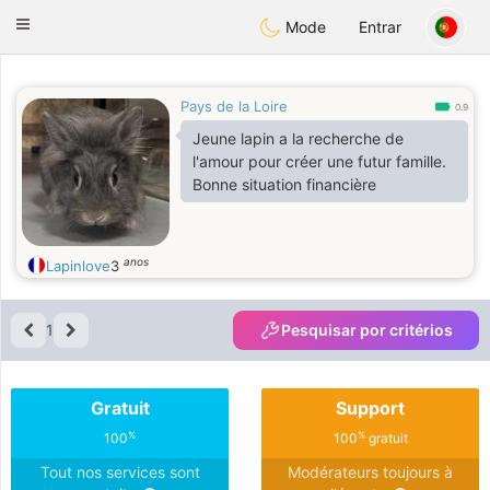
Anim
our
Toggle
Mode
Entrar
navigation
Pays de la Loire
0.9
Jeune lapin a la recherche de
l'amour pour créer une futur famille.
Bonne situation financière
anos
Lapinlove
3
1
Pesquisar por critérios
Gratuit
Support
%
%
100
100
gratuit
Tout nos services sont
Modérateurs toujours à