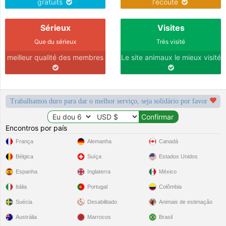
gratuits
l'écoute
Sérieux
Visites
Que du sérieux
Très visité
meilleur qualité des membres
Le site animaux le mieux visité
Trabalhamos duro para dar o melhor serviço, seja solidário por favor
Encontros por país
França
Alemanha
Canadá
Bélgica
Suíça
Estados Unidos
Espanha
Inglaterra
México
Itália
Portugal
Colômbia
Suécia
Desabilitado
Animais de estimação
Austrália
Marrocos
Brasil