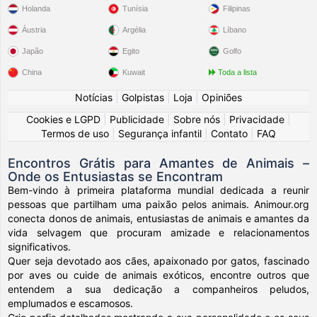
Holanda
Tunísia
Filipinas
Áustria
Argélia
Líbano
Japão
Egito
Golfo
China
Kuwait
Toda a lista
Notícias
|
Golpistas
|
Loja
|
Opiniões
Cookies e LGPD
|
Publicidade
|
Sobre nós
|
Privacidade
|
Termos de uso
|
Segurança infantil
|
Contato
|
FAQ
Encontros Grátis para Amantes de Animais –
Onde os Entusiastas se Encontram
Bem-vindo à primeira plataforma mundial dedicada a reunir
pessoas que partilham uma paixão pelos animais. Animour.org
conecta donos de animais, entusiastas de animais e amantes da
vida selvagem que procuram amizade e relacionamentos
significativos.
Quer seja devotado aos cães, apaixonado por gatos, fascinado
por aves ou cuide de animais exóticos, encontre outros que
entendem a sua dedicação a companheiros peludos,
emplumados e escamosos.