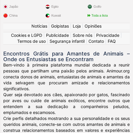
Japão
Egito
Golfo
China
Kuwait
Toda a lista
Notícias
|
Golpistas
|
Loja
|
Opiniões
Cookies e LGPD
|
Publicidade
|
Sobre nós
|
Privacidade
|
Termos de uso
|
Segurança infantil
|
Contato
|
FAQ
Encontros Grátis para Amantes de Animais –
Onde os Entusiastas se Encontram
Bem-vindo à primeira plataforma mundial dedicada a reunir
pessoas que partilham uma paixão pelos animais. Animour.org
conecta donos de animais, entusiastas de animais e amantes da
vida selvagem que procuram amizade e relacionamentos
significativos.
Quer seja devotado aos cães, apaixonado por gatos, fascinado
por aves ou cuide de animais exóticos, encontre outros que
entendem a sua dedicação a companheiros peludos,
emplumados e escamosos.
Crie perfis detalhados mostrando a sua personalidade e os seus
queridos animais, conecte-se com outros amantes de animais e
construa relacionamentos baseados em valores e experiências