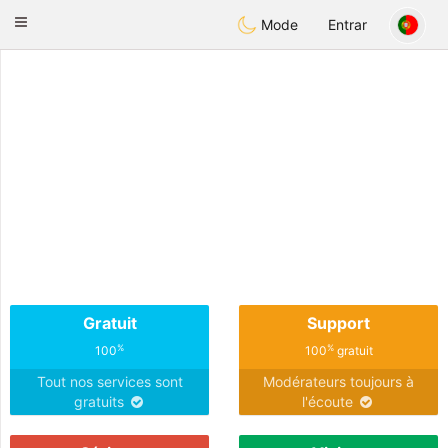
Anim
our
Toggle
Mode
Entrar
navigation
Gratuit
Support
%
%
100
100
gratuit
Tout nos services sont
Modérateurs toujours à
gratuits
l'écoute