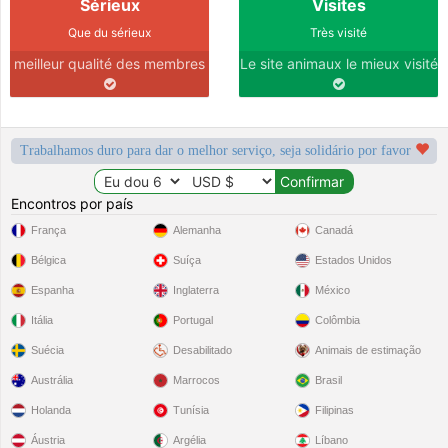
Sérieux
Visites
Que du sérieux
Très visité
meilleur qualité des membres
Le site animaux le mieux visité
Trabalhamos duro para dar o melhor serviço, seja solidário por favor
Encontros por país
França
Alemanha
Canadá
Bélgica
Suíça
Estados Unidos
Espanha
Inglaterra
México
Itália
Portugal
Colômbia
Suécia
Desabilitado
Animais de estimação
Austrália
Marrocos
Brasil
Holanda
Tunísia
Filipinas
Áustria
Argélia
Líbano