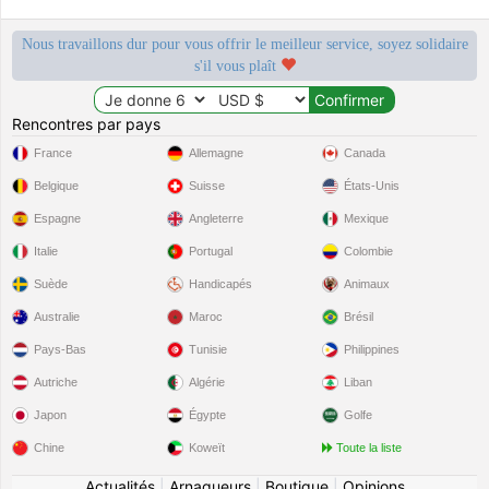
Nous travaillons dur pour vous offrir le meilleur service, soyez solidaire
s'il vous plaît
Rencontres par pays
France
Allemagne
Canada
Belgique
Suisse
États-Unis
Espagne
Angleterre
Mexique
Italie
Portugal
Colombie
Suède
Handicapés
Animaux
Australie
Maroc
Brésil
Pays-Bas
Tunisie
Philippines
Autriche
Algérie
Liban
Japon
Égypte
Golfe
Chine
Koweït
Toute la liste
Actualités
|
Arnaqueurs
|
Boutique
|
Opinions