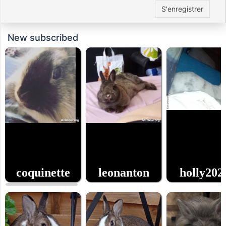
S'enregistrer
New subscribed
coquinette
leonanton
holly202
0
0
0
age
age
age