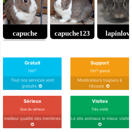
capuche
capuche123
lapinlov
0
0
0
age
age
age
Gratuit
Support
%
%
100
100
gratuit
Tout nos services sont
Modérateurs toujours à
gratuits
l'écoute
Sérieux
Visites
Que du sérieux
Très visité
meilleur qualité des membres
Le site animaux le mieux visité