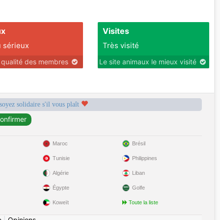
ux
Visites
 sérieux
Très visité
r qualité des membres
Le site animaux le mieux visité
soyez solidaire s'il vous plaît
Maroc
Brésil
Tunisie
Philippines
Algérie
Liban
Égypte
Golfe
Koweït
Toute la liste
e
|
Opinions