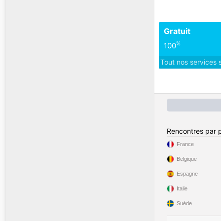
Gratuit
%
100
Tout nos services 
Rencontres par 
France
Belgique
Espagne
Italie
Suède