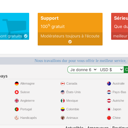
Support
Série
%
100
gratuit
Que du
sont gratuits
Modérateurs toujours à l'écoute
meilleu
Nous travaillons dur pour vous offrir le meilleur service, 
pays
Allemagne
Canada
Australie
Suisse
États-Unis
Pays-Bas
Angleterre
Mexique
Autriche
Portugal
Colombie
Japon
Handicapés
Animaux
Chine
Actualités
|
Arnaqueurs
|
Boutiqu