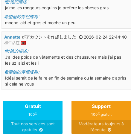
他/她的描述：
jaime les rongeurs coquins je prefere les obeses gras
希望他的伴侶成為：
moche laid et gros et moche un peu
Annette
がアカウントを作成しました
2026-02-24 22:44:40
和生活在
他/她的描述：
J’ai des poids de vêtements et des chaussures mais j’ai pas
les uziiaizi et les i
希望他的伴侶成為：
Idéal serait de le faire en fin de semaine ou la semaine d’après
si cela ne vous
Tohuboh
がアカウントを作成しました
2026-02-01 21:03:56
和生活在
Gratuit
Support
他/她的描述：
%
%
100
100
gratuit
Joueuse, timide, sportive
Tout nos services sont
Modérateurs toujours à
希望他的伴侶成為：
gratuits
l'écoute
Joueur, doux, pas agressif