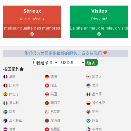
Sérieux
Visites
Pookie21
がアカウントを作成しました
2026-01-07 12:12:29
和生活在
Que du sérieux
Très visité
他/她的描述：
meilleur qualité des membres
Le site animaux le mieux visité
Jeune lapin nain belier
希望他的伴侶成為：
Lapine nain ou belier
我们努力为您提供最好的服务，请支持我们
Ezio23
がアカウントを作成しました
2025-10-25 03:56:34
和生活在
按国家约会
他/她的描述：
法国
德国
加拿大
Easy going girl jjtevnvc
比利时
瑞士
美国
希望他的伴侶成為：
西班牙
英国
墨西哥
Open minded to life and to be a true friend
意大利
葡萄牙
哥伦比亚
Maxou
がアカウントを作成しました
2025-08-15 20:29:36
瑞典
已禁用
宠物
和生活在
澳大利亚
摩洛哥
巴西
他/她的描述：
Mon lapin est super beau
荷兰
突尼斯
菲律宾