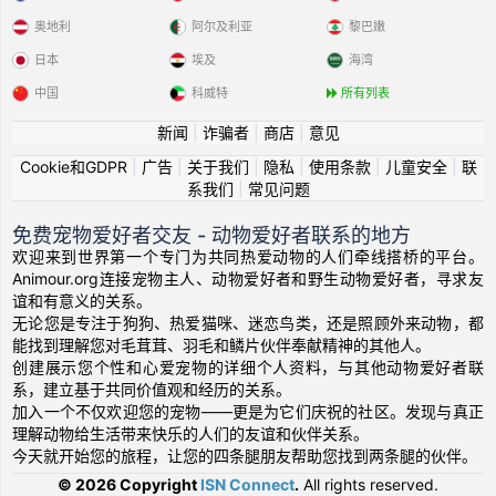
希望他的伴侶成為：
奥地利
阿尔及利亚
黎巴嫩
Ma partenaire doit être une lapine douce
日本
埃及
海湾
中国
科威特
所有列表
Miriette91
がアカウントを作成しまし
2025-06-23 02:04:36
た
新闻
|
诈骗者
|
商店
|
意见
和生活在
Cookie和GDPR
|
广告
|
关于我们
|
隐私
|
使用条款
|
儿童安全
|
联
他/她的描述：
系我们
|
常见问题
Je viens de voir ton profil, il me plais bien raison pour laquelle
je me suis permis de t’envoyer un message. !
免费宠物爱好者交友 - 动物爱好者联系的地方
希望他的伴侶成為：
欢迎来到世界第一个专门为共同热爱动物的人们牵线搭桥的平台。
Je viens de voir ton profil, il me plais bien raison pour laquelle
Animour.org连接宠物主人、动物爱好者和野生动物爱好者，寻求友
je me suis permis de t’envoyer un message. !
谊和有意义的关系。
无论您是专注于狗狗、热爱猫咪、迷恋鸟类，还是照顾外来动物，都
能找到理解您对毛茸茸、羽毛和鳞片伙伴奉献精神的其他人。
Calie
がアカウントを作成しました
2025-05-25 15:13:40
创建展示您个性和心爱宠物的详细个人资料，与其他动物爱好者联
和生活在
系，建立基于共同价值观和经历的关系。
他/她的描述：
加入一个不仅欢迎您的宠物——更是为它们庆祝的社区。发现与真正
Calie est une lapine dynamique
理解动物给生活带来快乐的人们的友谊和伙伴关系。
今天就开始您的旅程，让您的四条腿朋友帮助您找到两条腿的伙伴。
希望他的伴侶成為：
Nous cherchons un ami assez calme
© 2026 Copyright
ISN Connect
.
All rights reserved.