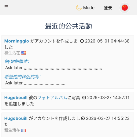
Anim
our
Toggle
Mode
登录
navigation
最近的公共活動
Morningglo
がアカウントを作成しま
2026-05-01 04:44:38
した
和生活在
他/她的描述：
Ask later ,,,,,,,,,,,,,,,,,,,,,,,,,,,,,,,,,,,,,,,,,,,,,,,,,,,,,,,,,,,,,,,,
希望他的伴侶成為：
Ask later ,,,,,,,,,,,,,,,,,,,,,,,,,,,,,,,,,,
Hugobouill
彼の
フォトアルバム
に写真
2026-03-27 14:57:11
を追加しました
Hugobouill
がアカウントを作成しまし
2026-03-27 14:55:23
た
和生活在