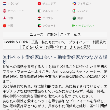
オランダ
チュニジア
フィリピン
Miriette91
創建了一個帳戶
2025-06-23 02:04:36
オーストリア
アルジェリア
レバノン
とに住んでいる
日本
エジプト
湾岸
彼の説明:
Je viens de voir ton profil, il me plais bien raison pour laquelle
中国
クウェート
すべてのリスト
je me suis permis de t’envoyer un message. !
ニュース
|
詐欺師
|
ストア
|
意見
パートナーになりたい：
Je viens de voir ton profil, il me plais bien raison pour laquelle
Cookie & GDPR
|
広告
|
私たちについて
|
プライバシー
|
利用規約
je me suis permis de t’envoyer un message. !
|
子どもの安全
|
お問い合わせ
|
よくある質問
無料ペット愛好家出会い - 動物愛好家がつながる場
Calie
創建了一個帳戶
2025-05-25 15:13:40
所
とに住んでいる
動物への情熱を共有する人々を結びつけることに特化した世界初の
彼の説明:
プラットフォームへようこそ。Animour.orgはペットオーナー、動
Calie est une lapine dynamique
物愛好家、野生動物愛好家を友情と有意義な関係のために結びつけ
ます。
パートナーになりたい：
犬に献身的であれ、猫に情熱的であれ、鳥に魅了されているか、エ
Nous cherchons un ami assez calme
キゾチックな動物の世話をしているかにかかわらず、毛皮、羽毛、
鱗の仲間への献身を理解する他の人々を見つけてください。
Capuche123
上傳了新的頭像
2025-04-17 09:51:07
あなたの個性と愛するペットを示す詳細なプロフィールを作成し、
他の動物愛好家とつながり、共有された価値観と経験に基づく関係