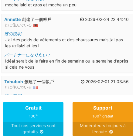
moche laid et gros et moche un peu
Annette
創建了一個帳戶
2026-02-24 22:44:40
とに住んでいる
彼の説明:
J’ai des poids de vêtements et des chaussures mais j’ai pas
les uziiaizi et les i
パートナーになりたい：
Idéal serait de le faire en fin de semaine ou la semaine d’après
si cela ne vous
Tohuboh
創建了一個帳戶
2026-02-01 21:03:56
とに住んでいる
彼の説明:
Joueuse, timide, sportive
Gratuit
Support
パートナーになりたい：
%
%
100
100
gratuit
Joueur, doux, pas agressif
Tout nos services sont
Modérateurs toujours à
Pookie21
gratuits
創建了一個帳戶
2026-01-07 12:12:29
l'écoute