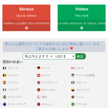
とに住んでいる
彼の説明:
Sérieux
Visites
Jeune lapin nain belier
Que du sérieux
Très visité
パートナーになりたい：
meilleur qualité des membres
Le site animaux le mieux visité
Lapine nain ou belier
Ezio23
創建了一個帳戶
2025-10-25 03:56:34
とに住んでいる
私たちは最高のサービスを提供するために懸命に働いています。
彼の説明:
ご協力をお願いします
Easy going girl jjtevnvc
パートナーになりたい：
国別の出会い
Open minded to life and to be a true friend
フランス
ドイツ
カナダ
ベルギー
スイス
アメリカ合衆国
Maxou
創建了一個帳戶
2025-08-15 20:29:36
とに住んでいる
スペイン
イングランド
メキシコ
彼の説明:
イタリア
ポルトガル
コロンビア
Mon lapin est super beau
スウェーデン
無効
ペット
パートナーになりたい：
Ma partenaire doit être une lapine douce
オーストラリア
モロッコ
ブラジル