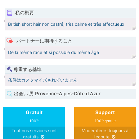
私の概要
British short hair non castré, très calme et très affectueux
パートナーに期待すること
De la même race et si possible du même âge
尊重する基準
条件はカスタマイズされていません
出会い 男 Provence-Alpes-Côte d Azur
Gratuit
Support
%
%
100
100
gratuit
Tout nos services sont
Modérateurs toujours à
gratuits
l'écoute