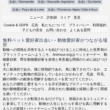
出会い Normandie
出会い Nouvelle-Aquitaine
出会い Occitanie
出会い Pays de la Loire
出会い Provence-Alpes-Côte d Azur
ニュース
|
詐欺師
|
ストア
|
意見
Cookie & GDPR
|
広告
|
私たちについて
|
プライバシー
|
利用規約
|
子どもの安全
|
お問い合わせ
|
よくある質問
無料ペット愛好家出会い - 動物愛好家がつながる場
所
動物への情熱を共有する人々を結びつけることに特化した世界初の
プラットフォームへようこそ。Animour.orgはペットオーナー、動
物愛好家、野生動物愛好家を友情と有意義な関係のために結びつけ
ます。
犬に献身的であれ、猫に情熱的であれ、鳥に魅了されているか、エ
キゾチックな動物の世話をしているかにかかわらず、毛皮、羽毛、
鱗の仲間への献身を理解する他の人々を見つけてください。
あなたの個性と愛するペットを示す詳細なプロフィールを作成し、
他の動物愛好家とつながり、共有された価値観と経験に基づく関係
を築いてください。
あなたのペットが歓迎されるだけでなく、祝福されるコミュニティ
に参加してください。動物が人生にもたらす喜びを真に理解する
人々との友情とパートナーシップを発見してください。