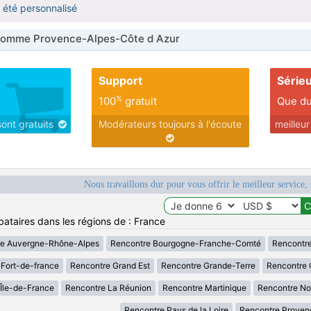
a été personnalisé
omme Provence-Alpes-Côte d Azur
Support
Série
%
100
gratuit
Que du
sont gratuits
Modérateurs toujours à l'écoute
meilleu
Nous travaillons dur pour vous offrir le meilleur service, 
bataires dans les régions de : France
re Auvergne-Rhône-Alpes
Rencontre Bourgogne-Franche-Comté
Rencontre
Fort-de-france
Rencontre Grand Est
Rencontre Grande-Terre
Rencontre 
Île-de-France
Rencontre La Réunion
Rencontre Martinique
Rencontre No
Rencontre Pays de la Loire
Rencontre Proven