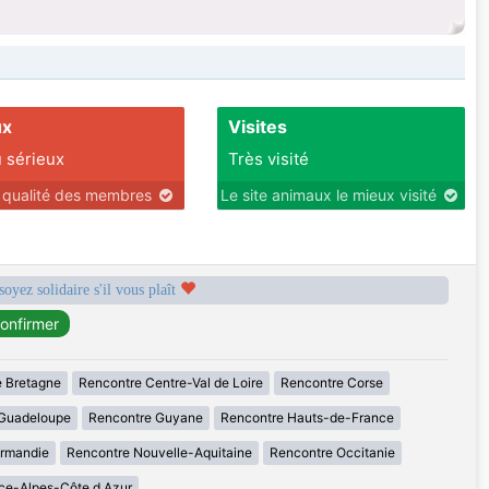
ux
Visites
 sérieux
Très visité
r qualité des membres
Le site animaux le mieux visité
soyez solidaire s'il vous plaît
 Bretagne
Rencontre Centre-Val de Loire
Rencontre Corse
Guadeloupe
Rencontre Guyane
Rencontre Hauts-de-France
rmandie
Rencontre Nouvelle-Aquitaine
Rencontre Occitanie
ce-Alpes-Côte d Azur