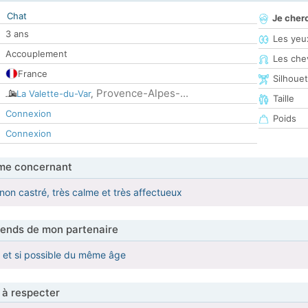
Chat
Je cher
3 ans
Les yeu
Accouplement
Les che
France
Silhoue
Provence-Alpes-...
La Valette-du-Var
,
Taille
Connexion
Poids
Connexion
me concernant
r non castré, très calme et très affectueux
tends de mon partenaire
 et si possible du même âge
 à respecter