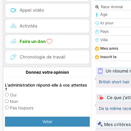
Race Animal
Appel vidéo
Âge
Ici pour
Activités
Pays
Ville
Faire un don
Mes amis
Chronologie de travail
Inscrit le
Un résumé 
Donnez votre opinion
British short hai
L'administration répond-elle à vos attentes
?
Oui
Ce que j'at
Non
Pas toujours
De la même race
Voter
Mes critères