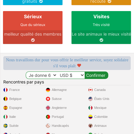
gratuits
l'écoute
Sérieux
Visites
Que du sérieux
Très visité
meilleur qualité des membres
Le site animaux le mieux visité
Nous travaillons dur pour vous offrir le meilleur service, soyez solidaire
s'il vous plaît
Rencontres par pays
France
Allemagne
Canada
Belgique
Suisse
États-Unis
Espagne
Angleterre
Mexique
Italie
Portugal
Colombie
Suède
Handicapés
Animaux