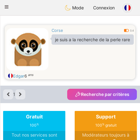
Anim
our
Toggle
Mode
Connexion
navigation
Corse
0.4
je suis a la recherche de la perle rare
ans
Edgar
6
1
Recherche par critères
Gratuit
Support
%
%
100
100
gratuit
Tout nos services sont
Modérateurs toujours à