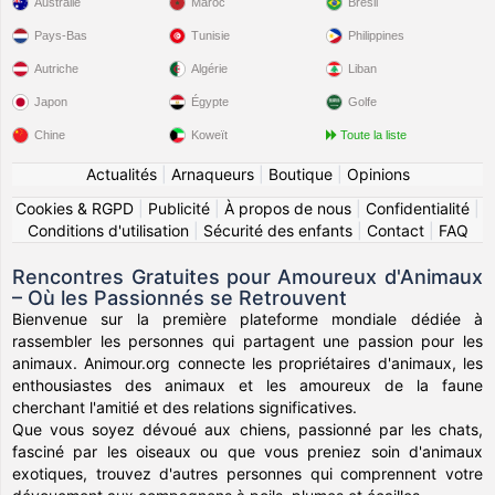
Australie
Maroc
Brésil
Pays-Bas
Tunisie
Philippines
Autriche
Algérie
Liban
Japon
Égypte
Golfe
Chine
Koweït
Toute la liste
Actualités
|
Arnaqueurs
|
Boutique
|
Opinions
Cookies & RGPD
|
Publicité
|
À propos de nous
|
Confidentialité
|
Conditions d'utilisation
|
Sécurité des enfants
|
Contact
|
FAQ
Rencontres Gratuites pour Amoureux d'Animaux
– Où les Passionnés se Retrouvent
Bienvenue sur la première plateforme mondiale dédiée à
rassembler les personnes qui partagent une passion pour les
animaux. Animour.org connecte les propriétaires d'animaux, les
enthousiastes des animaux et les amoureux de la faune
cherchant l'amitié et des relations significatives.
Que vous soyez dévoué aux chiens, passionné par les chats,
fasciné par les oiseaux ou que vous preniez soin d'animaux
exotiques, trouvez d'autres personnes qui comprennent votre