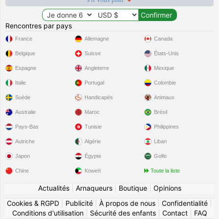
Rencontres par pays
France
Allemagne
Canada
Belgique
Suisse
États-Unis
Espagne
Angleterre
Mexique
Italie
Portugal
Colombie
Suède
Handicapés
Animaux
Australie
Maroc
Brésil
Pays-Bas
Tunisie
Philippines
Autriche
Algérie
Liban
Japon
Égypte
Golfe
Chine
Koweït
Toute la liste
Actualités
|
Arnaqueurs
|
Boutique
|
Opinions
Cookies & RGPD
|
Publicité
|
À propos de nous
|
Confidentialité
|
Conditions d'utilisation
|
Sécurité des enfants
|
Contact
|
FAQ