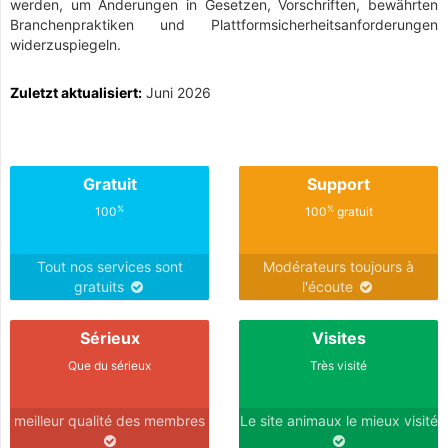
werden, um Änderungen in Gesetzen, Vorschriften, bewährten
Branchenpraktiken und Plattformsicherheitsanforderungen
widerzuspiegeln.
Zuletzt aktualisiert:
Juni 2026
Gratuit
Support
%
%
100
100
gratuit
Tout nos services sont
Modérateurs toujours à
gratuits
l'écoute
Sérieux
Visites
Que du sérieux
Très visité
meilleur qualité des membres
Le site animaux le mieux visité