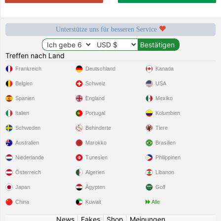
Unterstütze uns für besseren Service
Treffen nach Land
Frankreich
Deutschland
Kanada
Belgien
Schweiz
USA
Spanien
England
Mexiko
Italien
Portugal
Kolumbien
Schweden
Behinderte
Tiere
Australien
Marokko
Brasilien
Niederlande
Tunesien
Philippinen
Österreich
Algerien
Libanon
Japan
Ägypten
Golf
China
Kuwait
Alle
News
|
Fakes
|
Shop
|
Meinungen