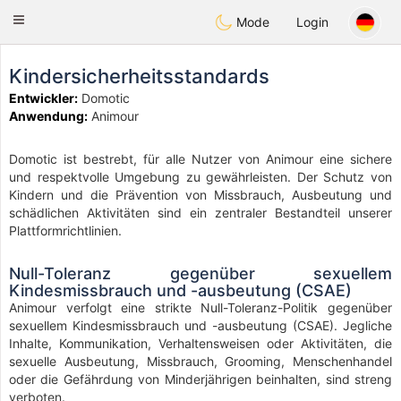
Anim
our
Toggle
Mode
Login
navigation
Kindersicherheitsstandards
Entwickler:
Domotic
Anwendung:
Animour
Domotic ist bestrebt, für alle Nutzer von Animour eine sichere
und respektvolle Umgebung zu gewährleisten. Der Schutz von
Kindern und die Prävention von Missbrauch, Ausbeutung und
schädlichen Aktivitäten sind ein zentraler Bestandteil unserer
Plattformrichtlinien.
Null-Toleranz gegenüber sexuellem
Kindesmissbrauch und -ausbeutung (CSAE)
Animour verfolgt eine strikte Null-Toleranz-Politik gegenüber
sexuellem Kindesmissbrauch und -ausbeutung (CSAE). Jegliche
Inhalte, Kommunikation, Verhaltensweisen oder Aktivitäten, die
sexuelle Ausbeutung, Missbrauch, Grooming, Menschenhandel
oder die Gefährdung von Minderjährigen beinhalten, sind streng
verboten.