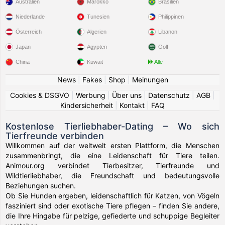
Australien
Marokko
Brasilien
Niederlande
Tunesien
Philippinen
Österreich
Algerien
Libanon
Japan
Ägypten
Golf
China
Kuwait
Alle
News
|
Fakes
|
Shop
|
Meinungen
Cookies & DSGVO
|
Werbung
|
Über uns
|
Datenschutz
|
AGB
|
Kindersicherheit
|
Kontakt
|
FAQ
Kostenlose Tierliebhaber-Dating – Wo sich
Tierfreunde verbinden
Willkommen auf der weltweit ersten Plattform, die Menschen
zusammenbringt, die eine Leidenschaft für Tiere teilen.
Animour.org verbindet Tierbesitzer, Tierfreunde und
Wildtierliebhaber, die Freundschaft und bedeutungsvolle
Beziehungen suchen.
Ob Sie Hunden ergeben, leidenschaftlich für Katzen, von Vögeln
fasziniert sind oder exotische Tiere pflegen – finden Sie andere,
die Ihre Hingabe für pelzige, gefiederte und schuppige Begleiter