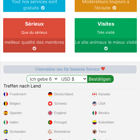
Tout nos services sont
Modérateurs toujours à
gratuits
l'écoute
Sérieux
Visites
Que du sérieux
Très visité
meilleur qualité des membres
Le site animaux le mieux visité
Unterstütze uns für besseren Service
Treffen nach Land
Frankreich
Deutschland
Kanada
Belgien
Schweiz
USA
Spanien
England
Mexiko
Italien
Portugal
Kolumbien
Schweden
Behinderte
Tiere