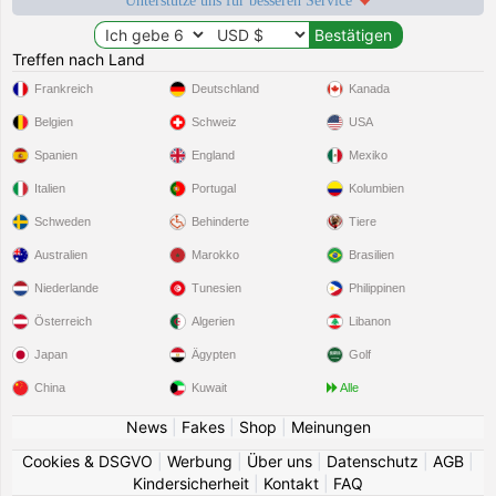
Unterstütze uns für besseren Service
Treffen nach Land
Frankreich
Deutschland
Kanada
Belgien
Schweiz
USA
Spanien
England
Mexiko
Italien
Portugal
Kolumbien
Schweden
Behinderte
Tiere
Australien
Marokko
Brasilien
Niederlande
Tunesien
Philippinen
Österreich
Algerien
Libanon
Japan
Ägypten
Golf
China
Kuwait
Alle
News
|
Fakes
|
Shop
|
Meinungen
Cookies & DSGVO
|
Werbung
|
Über uns
|
Datenschutz
|
AGB
|
Kindersicherheit
|
Kontakt
|
FAQ