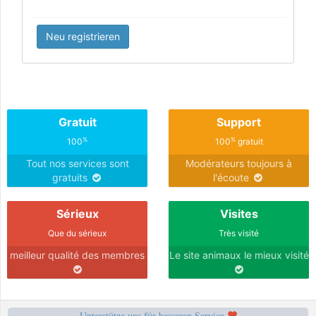
Neu registrieren
Gratuit
Support
%
%
100
100
gratuit
Tout nos services sont
Modérateurs toujours à
gratuits
l'écoute
Sérieux
Visites
Que du sérieux
Très visité
meilleur qualité des membres
Le site animaux le mieux visité