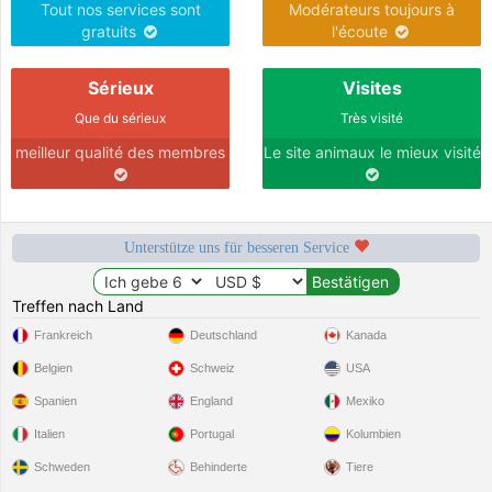
Tout nos services sont
Modérateurs toujours à
gratuits
l'écoute
Sérieux
Visites
Que du sérieux
Très visité
meilleur qualité des membres
Le site animaux le mieux visité
Unterstütze uns für besseren Service
Treffen nach Land
Frankreich
Deutschland
Kanada
Belgien
Schweiz
USA
Spanien
England
Mexiko
Italien
Portugal
Kolumbien
Schweden
Behinderte
Tiere