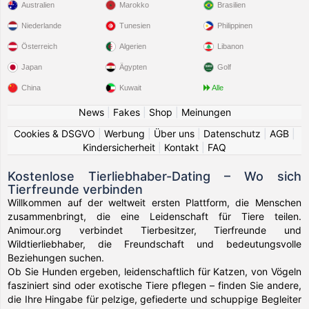
Australien
Marokko
Brasilien
Niederlande
Tunesien
Philippinen
Österreich
Algerien
Libanon
Japan
Ägypten
Golf
China
Kuwait
Alle
News
|
Fakes
|
Shop
|
Meinungen
Cookies & DSGVO
|
Werbung
|
Über uns
|
Datenschutz
|
AGB
|
Kindersicherheit
|
Kontakt
|
FAQ
Kostenlose Tierliebhaber-Dating – Wo sich
Tierfreunde verbinden
Willkommen auf der weltweit ersten Plattform, die Menschen
zusammenbringt, die eine Leidenschaft für Tiere teilen.
Animour.org verbindet Tierbesitzer, Tierfreunde und
Wildtierliebhaber, die Freundschaft und bedeutungsvolle
Beziehungen suchen.
Ob Sie Hunden ergeben, leidenschaftlich für Katzen, von Vögeln
fasziniert sind oder exotische Tiere pflegen – finden Sie andere,
die Ihre Hingabe für pelzige, gefiederte und schuppige Begleiter