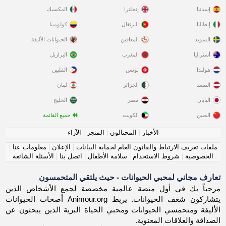
إسبانيا
إنجلترا
المكسيك
إيطاليا
البرتغال
كولومبيا
السويد
المعاقين
الحيوانات الأليفة
أستراليا
المغرب
البرازيل
هولندا
تونس
الفلبين
النمسا
الجزائر
لبنان
اليابان
مصر
الخليج
الصين
الكويت
جميع القائمة
الأخبار
|
المحتالون
|
المتجر
|
الآراء
ملفات تعريف الارتباط والقانون العام لحماية البيانات
|
الإعلان
|
معلومات عنا
|
الخصوصية
|
شروط الاستخدام
|
سلامة الأطفال
|
اتصل بنا
|
الأسئلة الشائعة
تعارف مجاني لمحبي الحيوانات - حيث يلتقي المتحمسون
مرحباً بك في أول منصة عالمية مخصصة لجمع الأشخاص الذين
يتشاركون شغف الحيوانات. يربط Animour.org أصحاب الحيوانات
الأليفة ومتحمسي الحيوانات ومحبي الحياة البرية الذين يبحثون عن
الصداقة والعلاقات المعنوية.