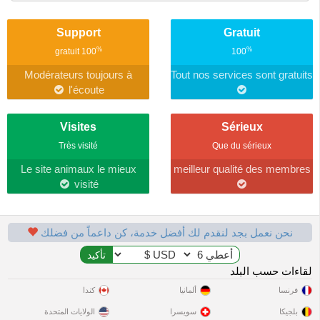
Support
Gratuit
%
%
gratuit
100
100
Modérateurs toujours à
Tout nos services sont gratuits
l'écoute
Visites
Sérieux
Très visité
Que du sérieux
Le site animaux le mieux
meilleur qualité des membres
visité
نحن نعمل بجد لنقدم لك أفضل خدمة، كن داعماً من فضلك
لقاءات حسب البلد
فرنسا
ألمانيا
كندا
بلجيكا
سويسرا
الولايات المتحدة