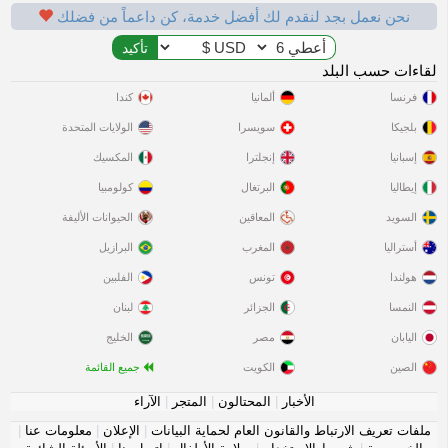
نحن نعمل بجد لنقدم لك أفضل خدمة، كن داعماً من فضلك
لقاءات حسب البلد
فرنسا
ألمانيا
كندا
بلجيكا
سويسرا
الولايات المتحدة
إسبانيا
إنجلترا
المكسيك
إيطاليا
البرتغال
كولومبيا
السويد
المعاقين
الحيوانات الأليفة
أستراليا
المغرب
البرازيل
هولندا
تونس
الفلبين
النمسا
الجزائر
لبنان
اليابان
مصر
الخليج
الصين
الكويت
جميع القائمة
الأخبار
|
المحتالون
|
المتجر
|
الآراء
ملفات تعريف الارتباط والقانون العام لحماية البيانات
|
الإعلان
|
معلومات عنا
|