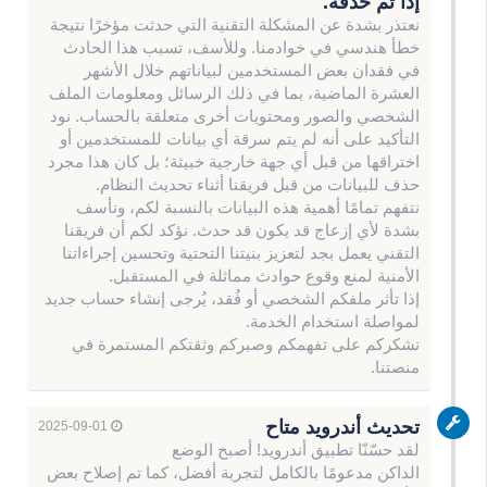
إذا تم حذفه.
نعتذر بشدة عن المشكلة التقنية التي حدثت مؤخرًا نتيجة
خطأ هندسي في خوادمنا. وللأسف، تسبب هذا الحادث
في فقدان بعض المستخدمين لبياناتهم خلال الأشهر
العشرة الماضية، بما في ذلك الرسائل ومعلومات الملف
الشخصي والصور ومحتويات أخرى متعلقة بالحساب. نود
التأكيد على أنه لم يتم سرقة أي بيانات للمستخدمين أو
اختراقها من قبل أي جهة خارجية خبيثة؛ بل كان هذا مجرد
حذف للبيانات من قبل فريقنا أثناء تحديث النظام.
نتفهم تمامًا أهمية هذه البيانات بالنسبة لكم، ونأسف
بشدة لأي إزعاج قد يكون قد حدث. نؤكد لكم أن فريقنا
التقني يعمل بجد لتعزيز بنيتنا التحتية وتحسين إجراءاتنا
الأمنية لمنع وقوع حوادث مماثلة في المستقبل.
إذا تأثر ملفكم الشخصي أو فُقد، يُرجى إنشاء حساب جديد
لمواصلة استخدام الخدمة.
نشكركم على تفهمكم وصبركم وثقتكم المستمرة في
منصتنا.
تحديث أندرويد متاح
2025-09-01
لقد حسّنّا تطبيق أندرويد! أصبح الوضع
الداكن مدعومًا بالكامل لتجربة أفضل، كما تم إصلاح بعض