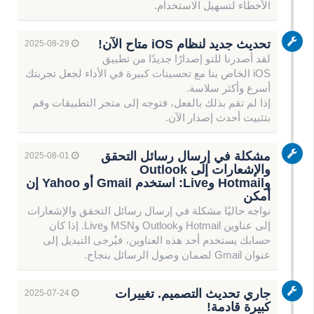
الأخطاء لتسهيل الاستخدام.
تحديث جديد لنظام iOS متاح الآن!
2025-08-29
لقد أصدرنا للتو إصدارًا جديدًا من تطبيق
iOS الخاص بنا مع تحسينات كبيرة في الأداء لجعل تجربتك
أسرع وأكثر سلاسة.
إذا لم تقم بذلك بالفعل، فتوجه إلى متجر التطبيقات وقم
بتثبيت أحدث إصدار الآن.
مشكلة في إرسال رسائل التحقق
2025-08-01
والإشعارات إلى Outlook
وHotmail وLive: استخدم Gmail أو Yahoo إن
أمكن
نواجه حاليًا مشكلة في إرسال رسائل التحقق والإشعارات
إلى عناوين Hotmail وOutlook وMSN وLive. إذا كان
حسابك يستخدم أحد هذه العناوين، فيُرجى التبديل إلى
عنوان Gmail لضمان وصول الرسائل بنجاح.
جاري تحديث التصميم. تغييرات
2025-07-24
كبيرة قادمة!