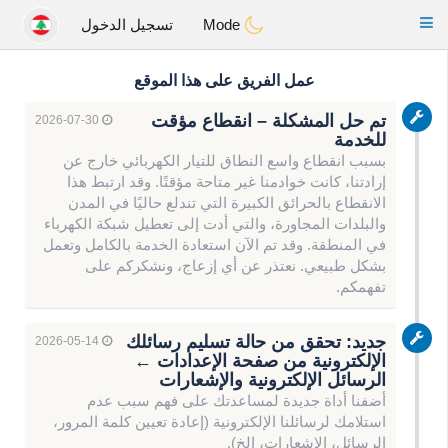
Anim
our
Toggle
Mode
تسجيل الدخول
navigation
عمل الفريق على هذا الموقع
تم حل المشكلة – انقطاع مؤقت
2026-07-30
للخدمة
بسبب انقطاع واسع النطاق للتيار الكهربائي خارج عن
إرادتنا، كانت خوادمنا غير متاحة مؤقتًا. وقد ارتبط هذا
الانقطاع بالحرائق الكبيرة التي تندلع حاليًا في المدن
والبلدات المجاورة، والتي أدت إلى تعطيل شبكة الكهرباء
في المنطقة. وقد تم الآن استعادة الخدمة بالكامل وتعمل
بشكل طبيعي. نعتذر عن أي إزعاج، ونشكركم على
تفهمكم.
جديد: تحقق من حالة تسليم رسائلك
2026-05-14
الإلكترونية من صفحة الإعدادات ←
الرسائل الإلكترونية والإشعارات
أضفنا أداة جديدة لمساعدتك على فهم سبب عدم
استلامك لرسائلنا الإلكترونية (إعادة تعيين كلمة المرور،
الرسائل، الإشعارات، إلخ).