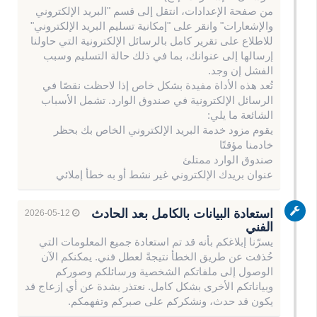
من صفحة الإعدادات، انتقل إلى قسم "البريد الإلكتروني
والإشعارات" وانقر على "إمكانية تسليم البريد الإلكتروني"
للاطلاع على تقرير كامل بالرسائل الإلكترونية التي حاولنا
إرسالها إلى عنوانك، بما في ذلك حالة التسليم وسبب
الفشل إن وجد.
تُعد هذه الأداة مفيدة بشكل خاص إذا لاحظت نقصًا في
الرسائل الإلكترونية في صندوق الوارد. تشمل الأسباب
الشائعة ما يلي:
يقوم مزود خدمة البريد الإلكتروني الخاص بك بحظر
خادمنا مؤقتًا
صندوق الوارد ممتلئ
عنوان بريدك الإلكتروني غير نشط أو به خطأ إملائي
استعادة البيانات بالكامل بعد الحادث
2026-05-12
الفني
يسرّنا إبلاغكم بأنه قد تم استعادة جميع المعلومات التي
حُذفت عن طريق الخطأ نتيجةً لعطل فني. يمكنكم الآن
الوصول إلى ملفاتكم الشخصية ورسائلكم وصوركم
وبياناتكم الأخرى بشكل كامل. نعتذر بشدة عن أي إزعاج قد
يكون قد حدث، ونشكركم على صبركم وتفهمكم.