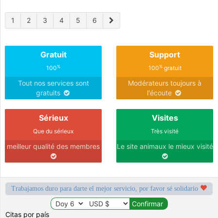
1
2
3
4
5
6
Gratuit
Support
%
%
100
100
gratuit
Tout nos services sont
Modérateurs toujours à
gratuits
l'écoute
Sérieux
Visites
Que du sérieux
Très visité
meilleur qualité des membres
Le site animaux le mieux visité
Trabajamos duro para darte el mejor servicio, por favor sé solidario
Citas por país