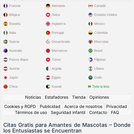
Francia
Alemania
Canadá
Bélgica
Suiza
Estados Unidos
España
Inglaterra
México
Italia
Portugal
Colombia
Suecia
Desactivado
Mascotas
Australia
Marruecos
Brasil
Países Bajos
Túnez
Filipinas
Austria
Argelia
Líbano
Japón
Egipto
Golfo
China
Kuwait
Toda la lista
Noticias
|
Estafadores
|
Tienda
|
Opiniones
Cookies y RGPD
|
Publicidad
|
Acerca de nosotros
|
Privacidad
|
Términos de uso
|
Seguridad infantil
|
Contacto
|
FAQ
Citas Gratis para Amantes de Mascotas – Donde
los Entusiastas se Encuentran