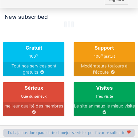
New subscribed
Gratuit
Support
%
%
100
100
gratuit
Tout nos services sont
Modérateurs toujours à
gratuits
l'écoute
Sérieux
Visites
Que du sérieux
Très visité
meilleur qualité des membres
Le site animaux le mieux visité
Trabajamos duro para darte el mejor servicio, por favor sé solidario