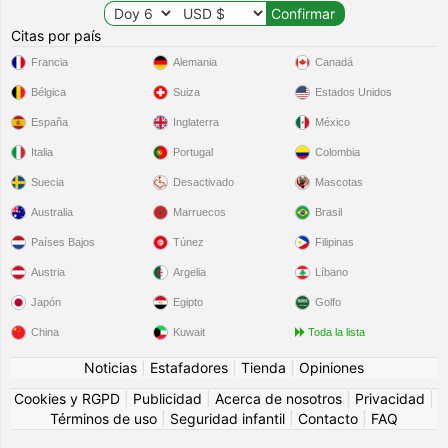
Citas por país
Francia
Alemania
Canadá
Bélgica
Suiza
Estados Unidos
España
Inglaterra
México
Italia
Portugal
Colombia
Suecia
Desactivado
Mascotas
Australia
Marruecos
Brasil
Países Bajos
Túnez
Filipinas
Austria
Argelia
Líbano
Japón
Egipto
Golfo
China
Kuwait
Toda la lista
Noticias
|
Estafadores
|
Tienda
|
Opiniones
Cookies y RGPD
|
Publicidad
|
Acerca de nosotros
|
Privacidad
|
Términos de uso
|
Seguridad infantil
|
Contacto
|
FAQ