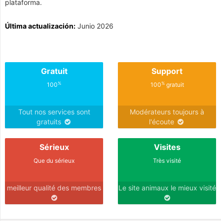
plataforma.
Última actualización:
Junio 2026
Gratuit
Support
%
%
100
100
gratuit
Tout nos services sont
Modérateurs toujours à
gratuits
l'écoute
Sérieux
Visites
Que du sérieux
Très visité
meilleur qualité des membres
Le site animaux le mieux visité