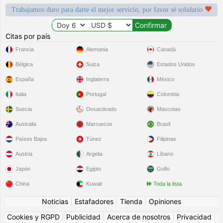
Trabajamos duro para darte el mejor servicio, por favor sé solidario
Citas por país
Francia
Alemania
Canadá
Bélgica
Suiza
Estados Unidos
España
Inglaterra
México
Italia
Portugal
Colombia
Suecia
Desactivado
Mascotas
Australia
Marruecos
Brasil
Países Bajos
Túnez
Filipinas
Austria
Argelia
Líbano
Japón
Egipto
Golfo
China
Kuwait
Toda la lista
Noticias
|
Estafadores
|
Tienda
|
Opiniones
Cookies y RGPD
|
Publicidad
|
Acerca de nosotros
|
Privacidad
|