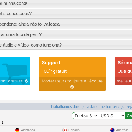
ar minha conta
fis conectados?
pendente ainda não foi validada
ar uma foto de perfil?
 áudio e vídeo: como funciona?
Support
Série
%
100
gratuit
Que du
sont gratuits
Modérateurs toujours à l'écoute
meilleu
Trabalhamos duro para dar o melhor serviço, sej
ís
Alemanha
Canadá
Austrália