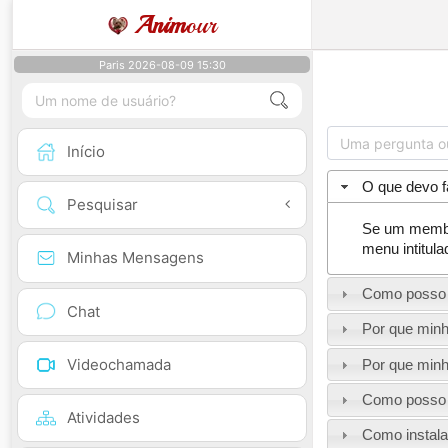
Anim
our
Paris 2026-08-09 15:30
Início
O que devo 
Pesquisar
Se um membro
menu intitul
Minhas Mensagens
Como posso 
Chat
Por que minh
Videochamada
Por que minh
Como posso 
Atividades
Como instala