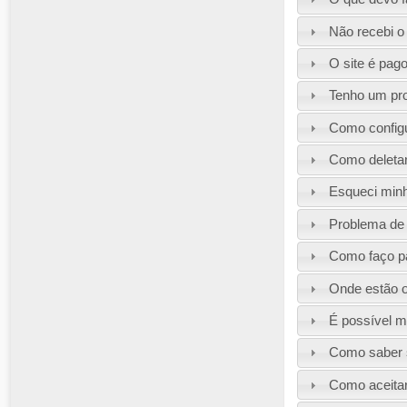
Não recebi o 
O site é pag
Tenho um pro
Como config
Como deleta
Esqueci minh
Problema de 
Como faço pa
Onde estão o
É possível m
Como saber s
Como aceitar