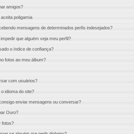
nar amigos?
 aceita poligamia
cebendo mensagens de determinados perfis indesejados?
mpedir que alguém veja meu perfil?
sado o índice de confiança?
no fotos ao meu álbum?
sar com usuários?
 idioma do site?
consigo enviar mensagens ou conversar?
nar Ouro?
 fotos?
azer se alguém me pedir dinheiro?