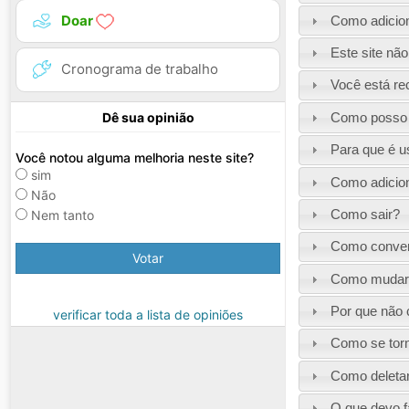
Doar
Como adicio
Este site não
Cronograma de trabalho
Você está re
Dê sua opinião
Como posso i
Para que é u
Você notou alguma melhoria neste site?
sim
Como adicio
Não
Como sair?
Nem tanto
Como conver
Votar
Como mudar o
Por que não 
verificar toda a lista de opiniões
Como se tor
Como deletar
O que devo f