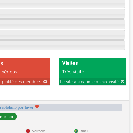
ux
Visites
 sérieux
Très visité
r qualité des membres
Le site animaux le mieux visité
a solidário por favor
Marrocos
Brasil