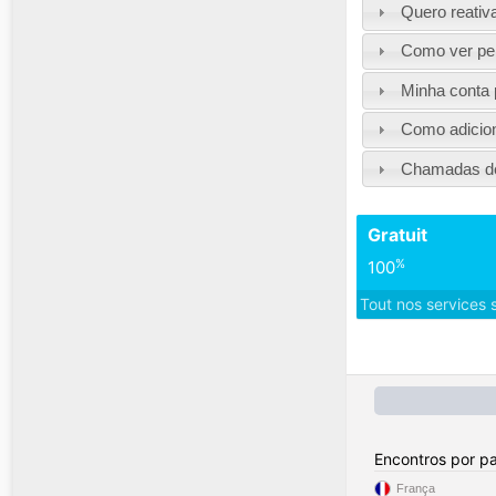
Quero reativ
Como ver per
Minha conta 
Como adicion
Chamadas de
Gratuit
%
100
Tout nos services 
Encontros por pa
França