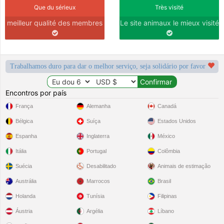
Que du sérieux
Très visité
meilleur qualité des membres
Le site animaux le mieux visité
Trabalhamos duro para dar o melhor serviço, seja solidário por favor
Encontros por país
França
Alemanha
Canadá
Bélgica
Suíça
Estados Unidos
Espanha
Inglaterra
México
Itália
Portugal
Colômbia
Suécia
Desabilitado
Animais de estimação
Austrália
Marrocos
Brasil
Holanda
Tunísia
Filipinas
Áustria
Argélia
Líbano