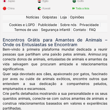
Japão
Egito
Golfo
China
Kuwait
Toda a lista
Notícias
|
Golpistas
|
Loja
|
Opiniões
Cookies e LGPD
|
Publicidade
|
Sobre nós
|
Privacidade
|
Termos de uso
|
Segurança infantil
|
Contato
|
FAQ
Encontros Grátis para Amantes de Animais –
Onde os Entusiastas se Encontram
Bem-vindo à primeira plataforma mundial dedicada a reunir
pessoas que partilham uma paixão pelos animais. Animour.org
conecta donos de animais, entusiastas de animais e amantes da
vida selvagem que procuram amizade e relacionamentos
significativos.
Quer seja devotado aos cães, apaixonado por gatos, fascinado
por aves ou cuide de animais exóticos, encontre outros que
entendem a sua dedicação a companheiros peludos,
emplumados e escamosos.
Crie perfis detalhados mostrando a sua personalidade e os seus
queridos animais, conecte-se com outros amantes de animais e
construa relacionamentos baseados em valores e experiências
partilhadas.