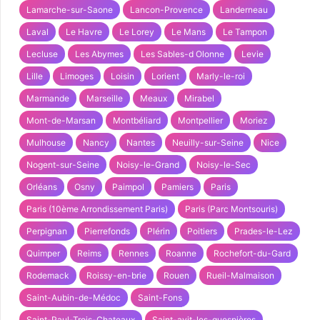
Lamarche-sur-Saone
Lancon-Provence
Landerneau
Laval
Le Havre
Le Lorey
Le Mans
Le Tampon
Lecluse
Les Abymes
Les Sables-d Olonne
Levie
Lille
Limoges
Loisin
Lorient
Marly-le-roi
Marmande
Marseille
Meaux
Mirabel
Mont-de-Marsan
Montbéliard
Montpellier
Moriez
Mulhouse
Nancy
Nantes
Neuilly-sur-Seine
Nice
Nogent-sur-Seine
Noisy-le-Grand
Noisy-le-Sec
Orléans
Osny
Paimpol
Pamiers
Paris
Paris (10ème Arrondissement Paris)
Paris (Parc Montsouris)
Perpignan
Pierrefonds
Plérin
Poitiers
Prades-le-Lez
Quimper
Reims
Rennes
Roanne
Rochefort-du-Gard
Rodemack
Roissy-en-brie
Rouen
Rueil-Malmaison
Saint-Aubin-de-Médoc
Saint-Fons
Saint-Paul-Trois-Chateaux
Saint-avit-les-guespières