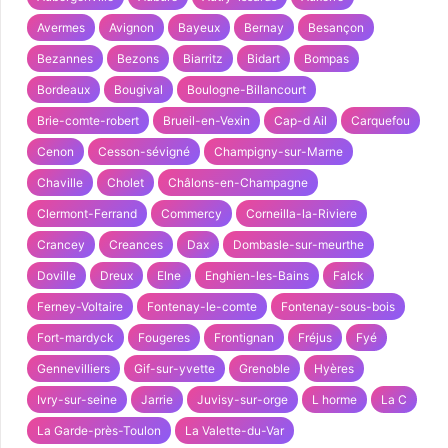
Avermes
Avignon
Bayeux
Bernay
Besançon
Bezannes
Bezons
Biarritz
Bidart
Bompas
Bordeaux
Bougival
Boulogne-Billancourt
Brie-comte-robert
Brueil-en-Vexin
Cap-d Ail
Carquefou
Cenon
Cesson-sévigné
Champigny-sur-Marne
Chaville
Cholet
Châlons-en-Champagne
Clermont-Ferrand
Commercy
Corneilla-la-Riviere
Crancey
Creances
Dax
Dombasle-sur-meurthe
Doville
Dreux
Elne
Enghien-les-Bains
Falck
Ferney-Voltaire
Fontenay-le-comte
Fontenay-sous-bois
Fort-mardyck
Fougeres
Frontignan
Fréjus
Fyé
Gennevilliers
Gif-sur-yvette
Grenoble
Hyères
Ivry-sur-seine
Jarrie
Juvisy-sur-orge
L horme
La C
La Garde-près-Toulon
La Valette-du-Var