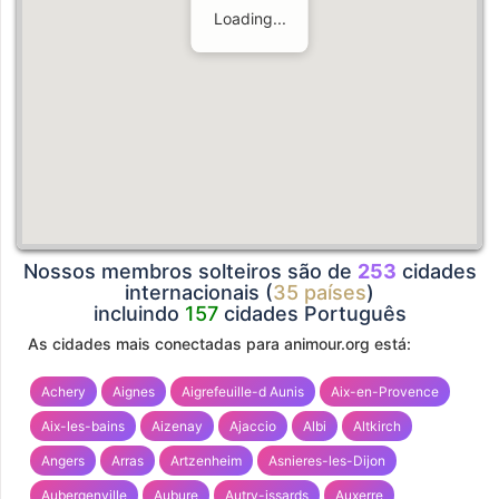
Loading...
Nossos membros solteiros são de
253
cidades
internacionais (
35 países
)
incluindo
157
cidades Português
As cidades mais conectadas para animour.org está:
Achery
Aignes
Aigrefeuille-d Aunis
Aix-en-Provence
Aix-les-bains
Aizenay
Ajaccio
Albi
Altkirch
Angers
Arras
Artzenheim
Asnieres-les-Dijon
Aubergenville
Aubure
Autry-issards
Auxerre