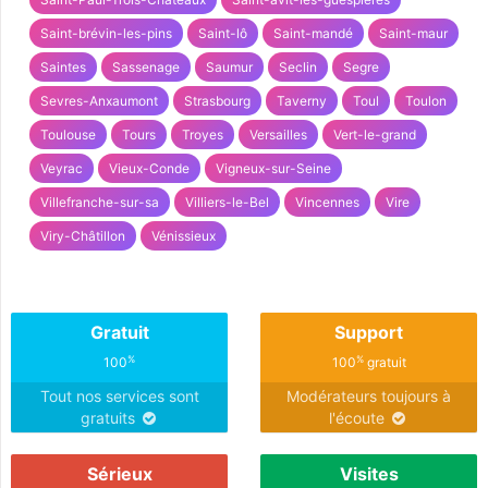
Saint-brévin-les-pins
Saint-lô
Saint-mandé
Saint-maur
Saintes
Sassenage
Saumur
Seclin
Segre
Sevres-Anxaumont
Strasbourg
Taverny
Toul
Toulon
Toulouse
Tours
Troyes
Versailles
Vert-le-grand
Veyrac
Vieux-Conde
Vigneux-sur-Seine
Villefranche-sur-sa
Villiers-le-Bel
Vincennes
Vire
Viry-Châtillon
Vénissieux
Gratuit
Support
%
%
100
100
gratuit
Tout nos services sont
Modérateurs toujours à
gratuits
l'écoute
Sérieux
Visites