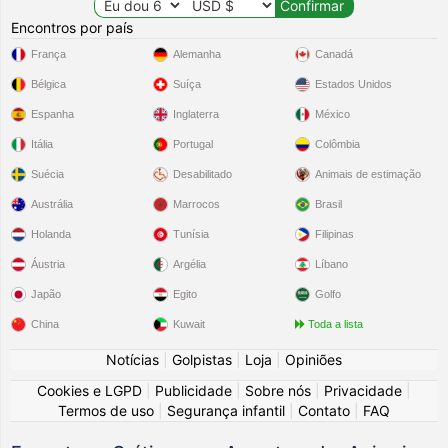
Encontros por país
França
Alemanha
Canadá
Bélgica
Suíça
Estados Unidos
Espanha
Inglaterra
México
Itália
Portugal
Colômbia
Suécia
Desabilitado
Animais de estimação
Austrália
Marrocos
Brasil
Holanda
Tunísia
Filipinas
Áustria
Argélia
Líbano
Japão
Egito
Golfo
China
Kuwait
Toda a lista
Notícias
|
Golpistas
|
Loja
|
Opiniões
Cookies e LGPD
|
Publicidade
|
Sobre nós
|
Privacidade
|
Termos de uso
|
Segurança infantil
|
Contato
|
FAQ