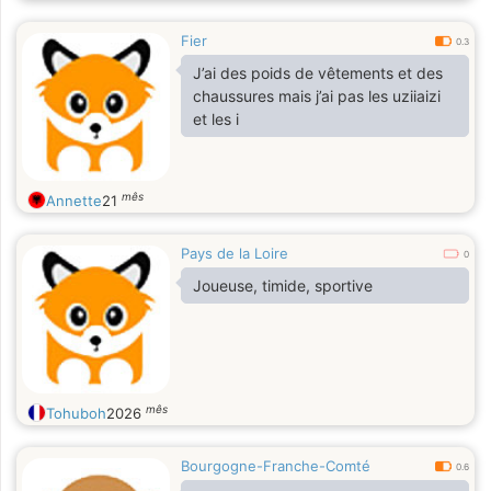
Fier
0.3
J’ai des poids de vêtements et des
chaussures mais j’ai pas les uziiaizi
et les i
mês
Annette
21
Pays de la Loire
0
Joueuse, timide, sportive
mês
Tohuboh
2026
Bourgogne-Franche-Comté
0.6