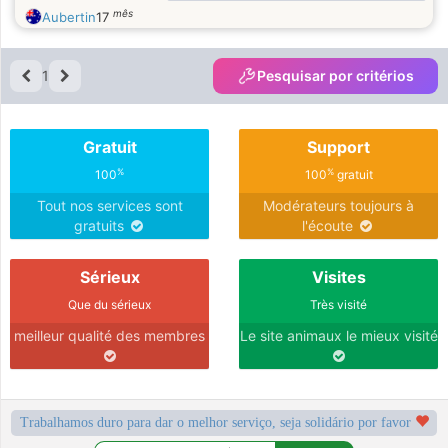
mês
Aubertin
17
1
Pesquisar por critérios
Gratuit
Support
%
%
100
100
gratuit
Tout nos services sont
Modérateurs toujours à
gratuits
l'écoute
Sérieux
Visites
Que du sérieux
Très visité
meilleur qualité des membres
Le site animaux le mieux visité
Trabalhamos duro para dar o melhor serviço, seja solidário por favor