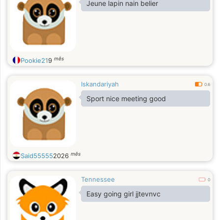
Jeune lapin nain belier
mês
Pookie21
9
Iskandariyah
0.6
Sport nice meeting good
mês
Said55555
2026
Tennessee
0
Easy going girl jjtevnvc