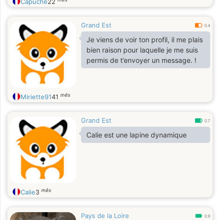
Capuche
22
Grand Est
0.4
Je viens de voir ton profil, il me plais
bien raison pour laquelle je me suis
permis de t’envoyer un message. !
mês
Miriette91
41
Grand Est
0.7
Calie est une lapine dynamique
mês
Calie
3
Pays de la Loire
0.9