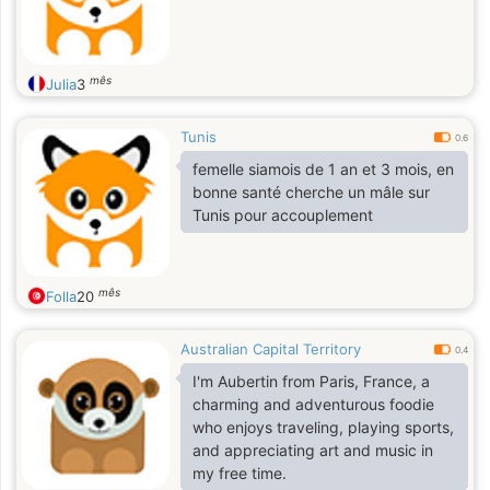
mês
Julia
3
Tunis
0.6
femelle siamois de 1 an et 3 mois, en
bonne santé cherche un mâle sur
Tunis pour accouplement
mês
Folla
20
Australian Capital Territory
0.4
I'm Aubertin from Paris, France, a
charming and adventurous foodie
who enjoys traveling, playing sports,
and appreciating art and music in
my free time.