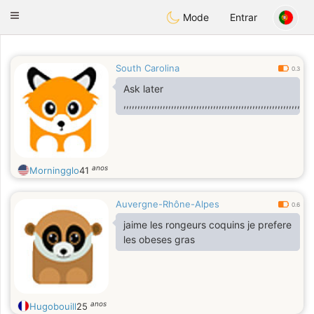
Anim
our
Toggle
Mode
Entrar
navigation
South Carolina
0.3
Ask later
,,,,,,,,,,,,,,,,,,,,,,,,,,,,,,,,,,,,,,,,,,,,,,,,,,,,,,,,,,,,,,,,
anos
Morningglo
41
Auvergne-Rhône-Alpes
0.6
jaime les rongeurs coquins je prefere
les obeses gras
anos
Hugobouill
25