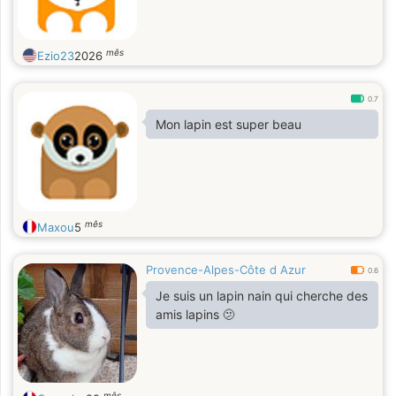
mês
Ezio23
2026
0.7
Mon lapin est super beau
mês
Maxou
5
Provence-Alpes-Côte d Azur
0.6
Je suis un lapin nain qui cherche des
amis lapins 🫤
mês