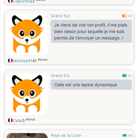
Capuche
22
Grand Est
0.4
Je viens de voir ton profil, il me plais
bien raison pour laquelle je me suis
permis de t’envoyer un message. !
Monat
Miriette91
41
Grand Est
0.7
Calie est une lapine dynamique
Monat
Calie
3
Pays de la Loire
0.9