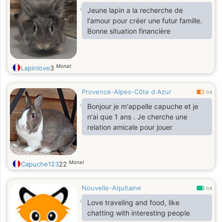
Jeune lapin a la recherche de
l'amour pour créer une futur famille.
Bonne situation financière
Monat
Lapinlove
3
Provence-Alpes-Côte d Azur
0.6
Bonjour je m'appelle capuche et je
n'ai que 1 ans . Je cherche une
relation amicale pour jouer
Monat
Capuche123
22
Nouvelle-Aquitaine
0.8
Love traveling and food, like
chatting with interesting people