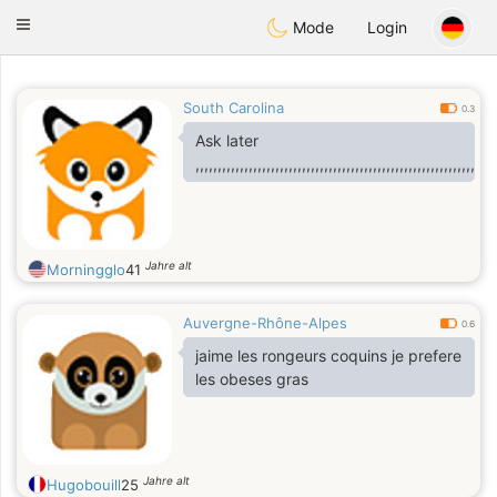
Anim
our
Toggle
Mode
Login
navigation
South Carolina
0.3
Ask later
,,,,,,,,,,,,,,,,,,,,,,,,,,,,,,,,,,,,,,,,,,,,,,,,,,,,,,,,,,,,,,,,
Jahre alt
Morningglo
41
Auvergne-Rhône-Alpes
0.6
jaime les rongeurs coquins je prefere
les obeses gras
Jahre alt
Hugobouill
25