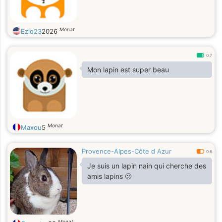
Monat
Ezio23
2026
0.7
Mon lapin est super beau
Monat
Maxou
5
Provence-Alpes-Côte d Azur
0.6
Je suis un lapin nain qui cherche des
amis lapins 🫤
Monat