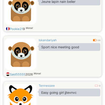
Jeune lapin nain belier
Monat
Pookie21
9
Iskandariyah
0.6
Sport nice meeting good
Monat
Said55555
2026
Tennessee
0
Easy going girl jjtevnvc