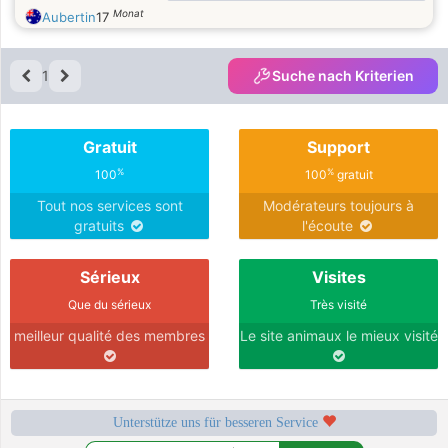
Monat
Aubertin
17
1
Suche nach Kriterien
Gratuit
Support
%
%
100
100
gratuit
Tout nos services sont
Modérateurs toujours à
gratuits
l'écoute
Sérieux
Visites
Que du sérieux
Très visité
meilleur qualité des membres
Le site animaux le mieux visité
Unterstütze uns für besseren Service