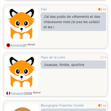
Fier
0.3
J’ai des poids de vêtements et des
chaussures mais j’ai pas les uziiaizi
et les i
Monat
Annette
21
Pays de la Loire
0
Joueuse, timide, sportive
Monat
Tohuboh
2026
Bourgogne-Franche-Comté
0.6