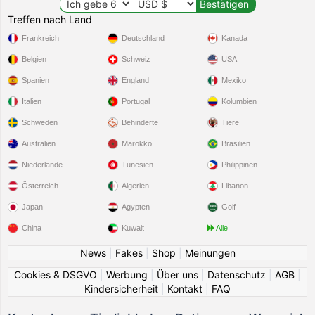
Treffen nach Land
Frankreich
Deutschland
Kanada
Belgien
Schweiz
USA
Spanien
England
Mexiko
Italien
Portugal
Kolumbien
Schweden
Behinderte
Tiere
Australien
Marokko
Brasilien
Niederlande
Tunesien
Philippinen
Österreich
Algerien
Libanon
Japan
Ägypten
Golf
China
Kuwait
Alle
News
|
Fakes
|
Shop
|
Meinungen
Cookies & DSGVO
|
Werbung
|
Über uns
|
Datenschutz
|
AGB
|
Kindersicherheit
|
Kontakt
|
FAQ