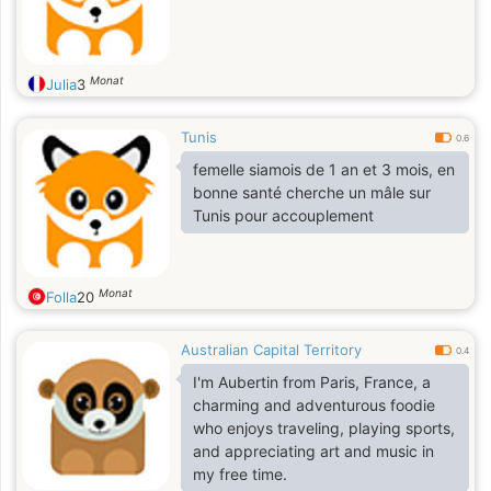
Monat
Julia
3
Tunis
0.6
femelle siamois de 1 an et 3 mois, en
bonne santé cherche un mâle sur
Tunis pour accouplement
Monat
Folla
20
Australian Capital Territory
0.4
I'm Aubertin from Paris, France, a
charming and adventurous foodie
who enjoys traveling, playing sports,
and appreciating art and music in
my free time.