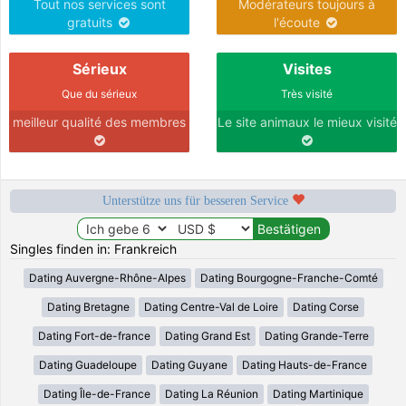
Tout nos services sont
Modérateurs toujours à
gratuits
l'écoute
Sérieux
Visites
Que du sérieux
Très visité
meilleur qualité des membres
Le site animaux le mieux visité
Unterstütze uns für besseren Service
Singles finden in: Frankreich
Dating Auvergne-Rhône-Alpes
Dating Bourgogne-Franche-Comté
Dating Bretagne
Dating Centre-Val de Loire
Dating Corse
Dating Fort-de-france
Dating Grand Est
Dating Grande-Terre
Dating Guadeloupe
Dating Guyane
Dating Hauts-de-France
Dating Île-de-France
Dating La Réunion
Dating Martinique