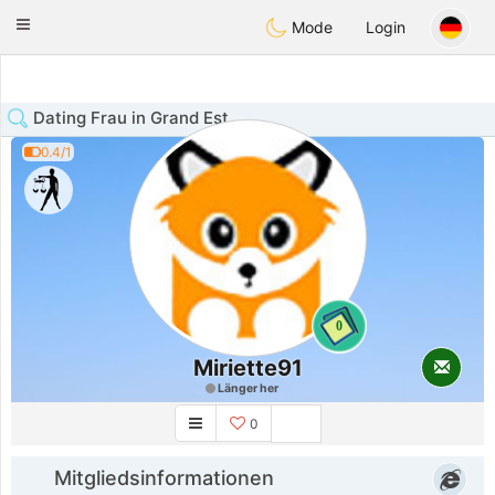
Anim
our
Toggle
Mode
Login
navigation
Dating Frau in Grand Est
0.4/1
0
Miriette91
Länger her
0
Mitgliedsinformationen