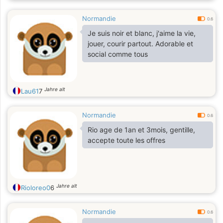
Normandie
0.6
Je suis noir et blanc, j'aime la vie,
jouer, courir partout. Adorable et
social comme tous
Jahre alt
Lau61
7
Normandie
0.6
Rio age de 1an et 3mois, gentille,
accepte toute les offres
Jahre alt
Rioloreo0
6
Normandie
0.6