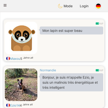
Anim
our
Toggle
Mode
Login
navigation
0.7
Mon lapin est super beau
Jahre alt
Maxou
5
Normandie
0.7
Bonjour, je suis m'appelle Ezio, je
suis un malinois très énergétique et
très intelligent
Jahre alt
Ezio14
4