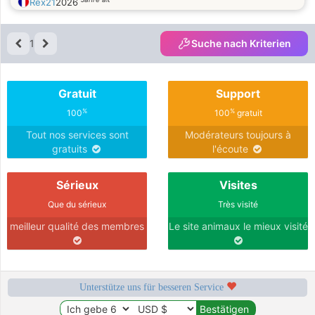
Rex21
2026
1
Suche nach Kriterien
Gratuit
Support
%
%
100
100
gratuit
Tout nos services sont
Modérateurs toujours à
gratuits
l'écoute
Sérieux
Visites
Que du sérieux
Très visité
meilleur qualité des membres
Le site animaux le mieux visité
Unterstütze uns für besseren Service