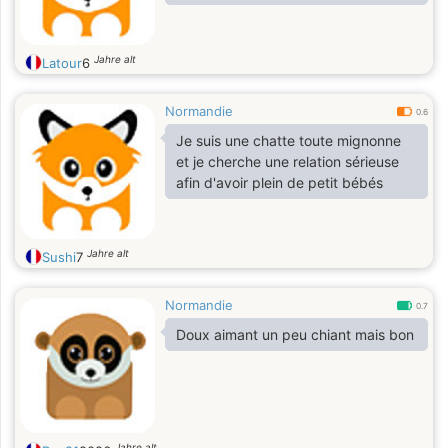
Jahre alt
Latour
6
Normandie
0.6
Je suis une chatte toute mignonne
et je cherche une relation sérieuse
afin d'avoir plein de petit bébés
Jahre alt
Sushi
7
Normandie
0.7
Doux aimant un peu chiant mais bon
Jahre alt