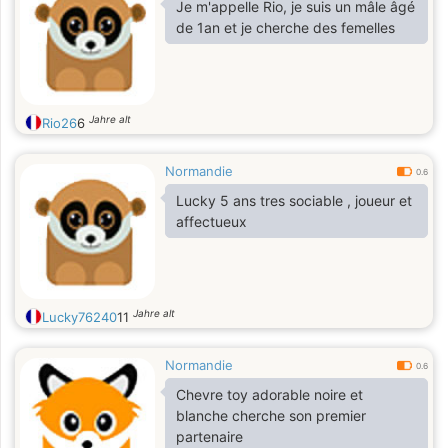
Je m'appelle Rio, je suis un mâle âgé
de 1an et je cherche des femelles
Jahre alt
Rio26
6
Normandie
0.6
Lucky 5 ans tres sociable , joueur et
affectueux
Jahre alt
Lucky76240
11
Normandie
0.6
Chevre toy adorable noire et
blanche cherche son premier
partenaire