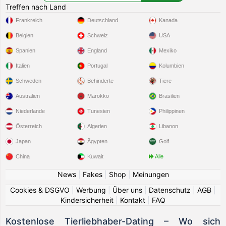
Treffen nach Land
Frankreich
Deutschland
Kanada
Belgien
Schweiz
USA
Spanien
England
Mexiko
Italien
Portugal
Kolumbien
Schweden
Behinderte
Tiere
Australien
Marokko
Brasilien
Niederlande
Tunesien
Philippinen
Österreich
Algerien
Libanon
Japan
Ägypten
Golf
China
Kuwait
Alle
News
|
Fakes
|
Shop
|
Meinungen
Cookies & DSGVO
|
Werbung
|
Über uns
|
Datenschutz
|
AGB
|
Kindersicherheit
|
Kontakt
|
FAQ
Kostenlose Tierliebhaber-Dating – Wo sich