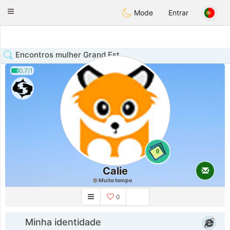
Anim
our
Toggle
Mode
Entrar
navigation
Encontros mulher Grand Est
0.7/1
0
Calie
Muito tempo
0
Minha identidade