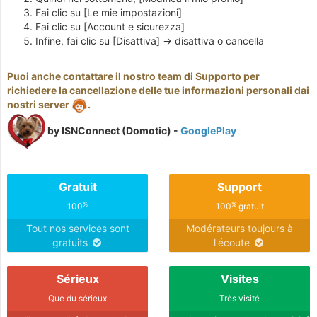
Fai clic su [Le mie impostazioni]
Fai clic su [Account e sicurezza]
Infine, fai clic su [Disattiva] -> disattiva o cancella
Puoi anche contattare il nostro team di Supporto per
richiedere la cancellazione delle tue informazioni personali dai
nostri server
.
by ISNConnect (Domotic) -
GooglePlay
Gratuit
Support
%
%
100
100
gratuit
Tout nos services sont
Modérateurs toujours à
gratuits
l'écoute
Sérieux
Visites
Que du sérieux
Très visité