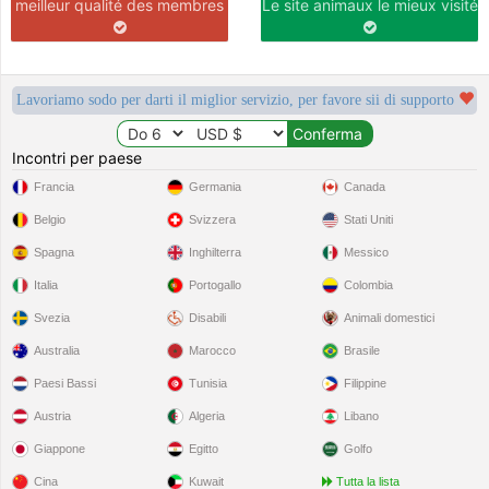
meilleur qualité des membres
Le site animaux le mieux visité
Lavoriamo sodo per darti il miglior servizio, per favore sii di supporto
Incontri per paese
Francia
Germania
Canada
Belgio
Svizzera
Stati Uniti
Spagna
Inghilterra
Messico
Italia
Portogallo
Colombia
Svezia
Disabili
Animali domestici
Australia
Marocco
Brasile
Paesi Bassi
Tunisia
Filippine
Austria
Algeria
Libano
Giappone
Egitto
Golfo
Cina
Kuwait
Tutta la lista