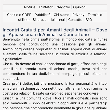
Notizie
|
Truffatori
|
Negozio
|
Opinioni
Cookie e GDPR
|
Pubblicità
|
Chi siamo
|
Privacy
|
Termini di
utilizzo
|
Sicurezza dei minori
|
Contatto
|
FAQ
Incontri Gratuiti per Amanti degli Animali – Dove
gli Appassionati di Animali si Connettono
Benvenuto nella prima piattaforma al mondo dedicata a riunire
persone che condividono una passione per gli animali.
Animour.org collega proprietari di animali, appassionati di animali
e amanti della fauna selvatica in cerca di amicizia e relazioni
significative.
Che tu sia devoto ai cani, appassionato di gatti, affascinato dagli
uccelli o ti prenda cura di animali esotici, trova altri che
comprendono la tua dedizione ai compagni pelosi, piumati e
squamosi.
Crea profili dettagliati che mostrano la tua personalità e i tuoi
amati animali domestici, connettiti con altri amanti degli animali e
costruisci relazioni basate su valori ed esperienze condivise.
Unisciti a una comunità dove i tuoi animali domestici non sono
solo benvenuti – sono celebrati. Scopri amicizie e partnership
con persone che comprendono veramente la gioia che gli animali