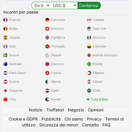
Incontri per paese
Francia
Germania
Canada
Belgio
Svizzera
Stati Uniti
Spagna
Inghilterra
Messico
Italia
Portogallo
Colombia
Svezia
Disabili
Animali domestici
Australia
Marocco
Brasile
Paesi Bassi
Tunisia
Filippine
Austria
Algeria
Libano
Giappone
Egitto
Golfo
Cina
Kuwait
Tutta la lista
Notizie
|
Truffatori
|
Negozio
|
Opinioni
Cookie e GDPR
|
Pubblicità
|
Chi siamo
|
Privacy
|
Termini di
utilizzo
|
Sicurezza dei minori
|
Contatto
|
FAQ