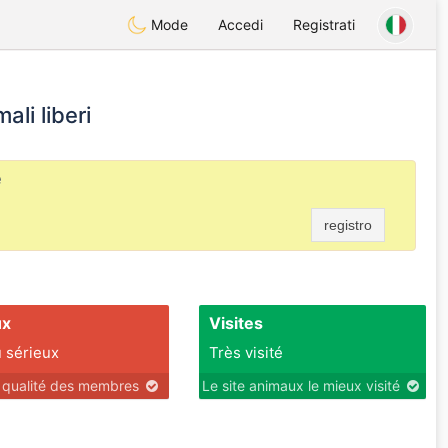
Mode
Accedi
Registrati
ali liberi
e
registro
ux
Visites
 sérieux
Très visité
r qualité des membres
Le site animaux le mieux visité