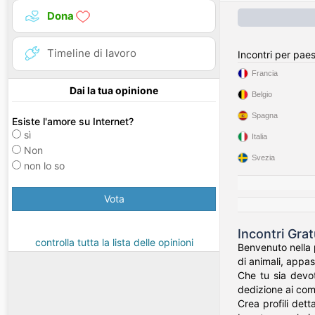
Dona
Timeline di lavoro
Incontri per pae
Francia
Dai la tua opinione
Belgio
Spagna
Esiste l'amore su Internet?
sì
Italia
Non
Svezia
non lo so
Vota
Incontri Grat
controlla tutta la lista delle opinioni
Benvenuto nella 
di animali, appas
Che tu sia devot
dedizione ai com
Crea profili dett