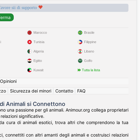
favore sii di supporto
Marocco
Brasile
i
Tunisia
Filippine
Algeria
Libano
Egitto
Golfo
Kuwait
Tutta la lista
Opinioni
izzo
|
Sicurezza dei minori
|
Contatto
|
FAQ
 di Animali si Connettono
o una passione per gli animali. Animour.org collega proprietari
relazioni significative.
nda cura di animali esotici, trova altri che comprendono la tua
, connettiti con altri amanti degli animali e costruisci relazioni