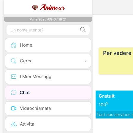
Anim
our
Paris 2026-08-07 18:21
Home
Per vedere 
Cerca
I Miei Messaggi
Chat
Gratuit
%
100
Videochiamata
Tout nos services 
Attività