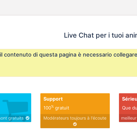
Live Chat per i tuoi anim
il contenuto di questa pagina è necessario collegar
Support
Série
%
100
gratuit
Que du
sont gratuits
Modérateurs toujours à l'écoute
meilleu