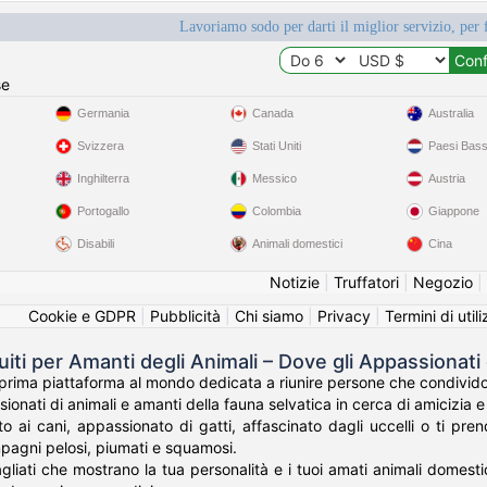
Lavoriamo sodo per darti il miglior servizio, per 
se
Germania
Canada
Australia
Svizzera
Stati Uniti
Paesi Bass
Inghilterra
Messico
Austria
Portogallo
Colombia
Giappone
Disabili
Animali domestici
Cina
Notizie
|
Truffatori
|
Negozio
|
Cookie e GDPR
|
Pubblicità
|
Chi siamo
|
Privacy
|
Termini di util
uiti per Amanti degli Animali – Dove gli Appassionati
prima piattaforma al mondo dedicata a riunire persone che condividon
sionati di animali e amanti della fauna selvatica in cerca di amicizia e 
o ai cani, appassionato di gatti, affascinato dagli uccelli o ti pre
pagni pelosi, piumati e squamosi.
agliati che mostrano la tua personalità e i tuoi amati animali domestici