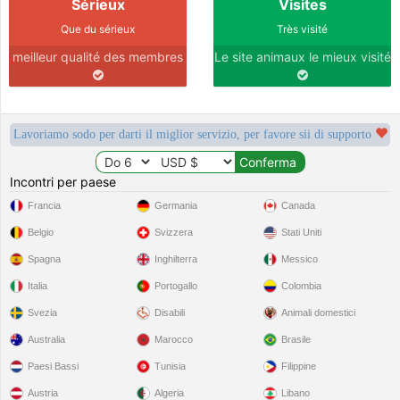
Sérieux
Visites
Que du sérieux
Très visité
meilleur qualité des membres
Le site animaux le mieux visité
Lavoriamo sodo per darti il miglior servizio, per favore sii di supporto
Incontri per paese
Francia
Germania
Canada
Belgio
Svizzera
Stati Uniti
Spagna
Inghilterra
Messico
Italia
Portogallo
Colombia
Svezia
Disabili
Animali domestici
Australia
Marocco
Brasile
Paesi Bassi
Tunisia
Filippine
Austria
Algeria
Libano