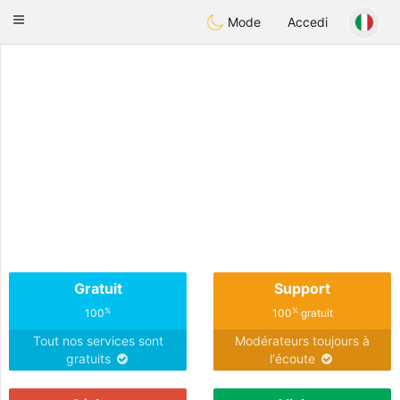
Anim
our
Toggle
Mode
Accedi
navigation
Gratuit
Support
%
%
100
100
gratuit
Tout nos services sont
Modérateurs toujours à
gratuits
l'écoute