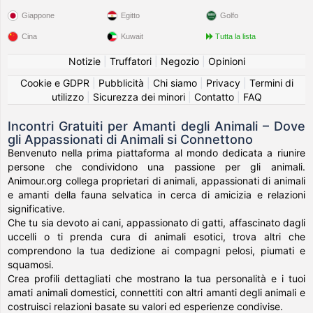
Giappone
Egitto
Golfo
Cina
Kuwait
Tutta la lista
Notizie
|
Truffatori
|
Negozio
|
Opinioni
Cookie e GDPR
|
Pubblicità
|
Chi siamo
|
Privacy
|
Termini di
utilizzo
|
Sicurezza dei minori
|
Contatto
|
FAQ
Incontri Gratuiti per Amanti degli Animali – Dove
gli Appassionati di Animali si Connettono
Benvenuto nella prima piattaforma al mondo dedicata a riunire
persone che condividono una passione per gli animali.
Animour.org collega proprietari di animali, appassionati di animali
e amanti della fauna selvatica in cerca di amicizia e relazioni
significative.
Che tu sia devoto ai cani, appassionato di gatti, affascinato dagli
uccelli o ti prenda cura di animali esotici, trova altri che
comprendono la tua dedizione ai compagni pelosi, piumati e
squamosi.
Crea profili dettagliati che mostrano la tua personalità e i tuoi
amati animali domestici, connettiti con altri amanti degli animali e
costruisci relazioni basate su valori ed esperienze condivise.