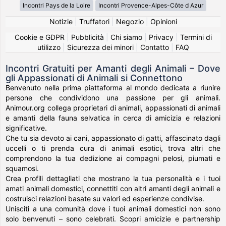
Incontri Pays de la Loire
Incontri Provence-Alpes-Côte d Azur
Notizie
|
Truffatori
|
Negozio
|
Opinioni
Cookie e GDPR
|
Pubblicità
|
Chi siamo
|
Privacy
|
Termini di
utilizzo
|
Sicurezza dei minori
|
Contatto
|
FAQ
Incontri Gratuiti per Amanti degli Animali – Dove
gli Appassionati di Animali si Connettono
Benvenuto nella prima piattaforma al mondo dedicata a riunire
persone che condividono una passione per gli animali.
Animour.org collega proprietari di animali, appassionati di animali
e amanti della fauna selvatica in cerca di amicizia e relazioni
significative.
Che tu sia devoto ai cani, appassionato di gatti, affascinato dagli
uccelli o ti prenda cura di animali esotici, trova altri che
comprendono la tua dedizione ai compagni pelosi, piumati e
squamosi.
Crea profili dettagliati che mostrano la tua personalità e i tuoi
amati animali domestici, connettiti con altri amanti degli animali e
costruisci relazioni basate su valori ed esperienze condivise.
Unisciti a una comunità dove i tuoi animali domestici non sono
solo benvenuti – sono celebrati. Scopri amicizie e partnership