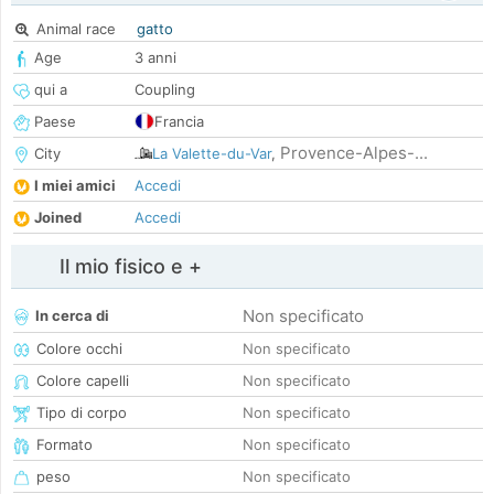
Animal race
gatto
Age
3 anni
qui a
Coupling
Paese
Francia
Provence-Alpes-...
City
La Valette-du-Var
,
I miei amici
Accedi
Joined
Accedi
Il mio fisico e +
Non specificato
In cerca di
Colore occhi
Non specificato
Colore capelli
Non specificato
Tipo di corpo
Non specificato
Formato
Non specificato
peso
Non specificato