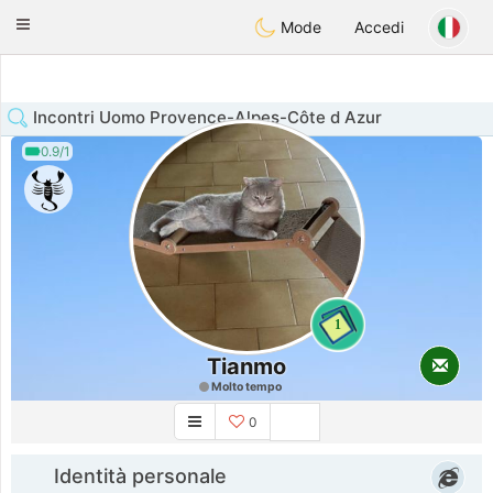
Anim
our
Toggle
Mode
Accedi
navigation
Incontri Uomo Provence-Alpes-Côte d Azur
0.9/1
1
Tianmo
Molto tempo
0
Identità personale