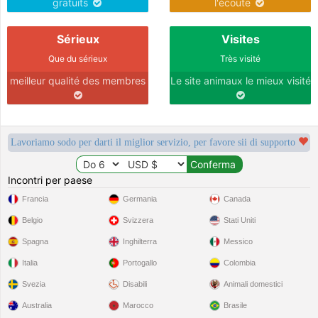
gratuits
l'écoute
Sérieux
Visites
Que du sérieux
Très visité
meilleur qualité des membres
Le site animaux le mieux visité
Lavoriamo sodo per darti il miglior servizio, per favore sii di supporto
Incontri per paese
Francia
Germania
Canada
Belgio
Svizzera
Stati Uniti
Spagna
Inghilterra
Messico
Italia
Portogallo
Colombia
Svezia
Disabili
Animali domestici
Australia
Marocco
Brasile