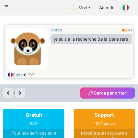
Anim
our
Toggle
Mode
Accedi
navigation
Corse
0.4
je suis a la recherche de la perle rare
anni
Edgar
6
1
Cerca per criteri
Gratuit
Support
%
%
100
100
gratuit
Tout nos services sont
Modérateurs toujours à