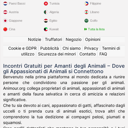
Paesi Bassi
Tunisia
Filippine
Austria
Algeria
Libano
Giappone
Egitto
Golfo
Cina
Kuwait
Tutta la lista
Notizie
|
Truffatori
|
Negozio
|
Opinioni
Cookie e GDPR
|
Pubblicità
|
Chi siamo
|
Privacy
|
Termini di
utilizzo
|
Sicurezza dei minori
|
Contatto
|
FAQ
Incontri Gratuiti per Amanti degli Animali – Dove
gli Appassionati di Animali si Connettono
Benvenuto nella prima piattaforma al mondo dedicata a riunire
persone che condividono una passione per gli animali.
Animour.org collega proprietari di animali, appassionati di animali
e amanti della fauna selvatica in cerca di amicizia e relazioni
significative.
Che tu sia devoto ai cani, appassionato di gatti, affascinato dagli
uccelli o ti prenda cura di animali esotici, trova altri che
comprendono la tua dedizione ai compagni pelosi, piumati e
squamosi.