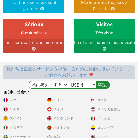
Tout nos services sont
Modérateurs toujours à
gratuits
l'écoute
Sérieux
Visites
Que du sérieux
Très visité
meilleur qualité des membres
Le site animaux le mieux visité
私たちは最高のサービスを提供するために懸命に働いています。
ご協力をお願いします
国別の出会い
フランス
ドイツ
カナダ
ベルギー
スイス
アメリカ合衆国
スペイン
イングランド
メキシコ
イタリア
ポルトガル
コロンビア
スウェーデン
無効
ペット