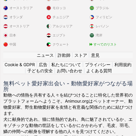
オーストラリア
モロッコ
ブラジル
オランダ
チュニジア
フィリピン
オーストリア
アルジェリア
レバノン
日本
エジプト
湾岸
中国
クウェート
すべてのリスト
ニュース
|
詐欺師
|
ストア
|
意見
Cookie & GDPR
|
広告
|
私たちについて
|
プライバシー
|
利用規約
|
子どもの安全
|
お問い合わせ
|
よくある質問
無料ペット愛好家出会い - 動物愛好家がつながる場
所
動物への情熱を共有する人々を結びつけることに特化した世界初の
プラットフォームへようこそ。Animour.orgはペットオーナー、動
物愛好家、野生動物愛好家を友情と有意義な関係のために結びつけ
ます。
犬に献身的であれ、猫に情熱的であれ、鳥に魅了されているか、エ
キゾチックな動物の世話をしているかにかかわらず、毛皮、羽毛、
鱗の仲間への献身を理解する他の人々を見つけてください。