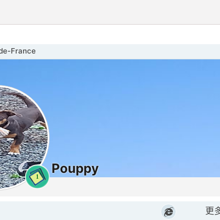
e-France
Pouppy
1
更