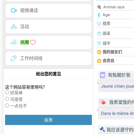
Animal race
视频通话
Age
搜索
活动
国家
捐赠
城市
我的朋友们
工作时间线
会员自
给出您的意见
有點關於我
Jeune chien joue
这个网站容易使用吗？
好简单
可接受
我希望我的
一点也不
Dans le même éta
投票
我应该遵守的