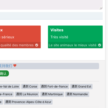
ux
Visites
 sérieux
Très visité
r qualité des membres
Le site animaux le mieux visité
支持我们
-Val de Loire
遇到 Corse
遇到 Fort-de-france
遇到 Grand Est
e-France
遇到 La Réunion
遇到 Martinique
遇到 Normandie
e
遇到 Provence-Alpes-Côte d Azur