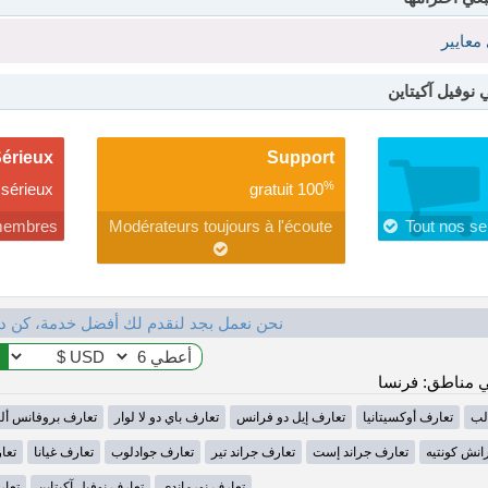
معايير
نوفيل آكيتاين
érieux
Support
%
sérieux
gratuit
100
 membres
Modérateurs toujours à l'écoute
Tout nos se
نحن نعمل بجد لنقدم لك أفضل خدمة، كن د
 مناطق: فرنسا
لب
تعارف أوكسيتانيا
تعارف إيل دو فرانس
تعارف باي دو لا لوار
تعارف بروفانس أل
انش كونتيه
تعارف جراند إست
تعارف جراند تير
تعارف جوادلوب
تعارف غيانا
تعا
تعارف نورماندي
تعارف نوفيل آكيتاين
تعار