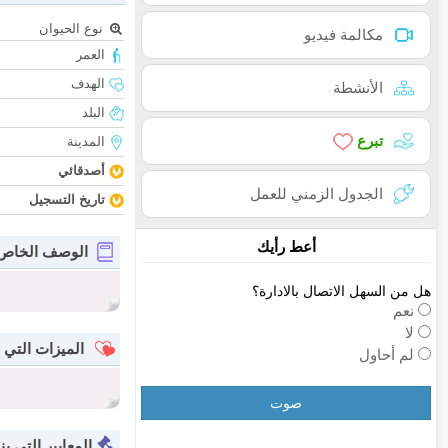
نوع الحيوان
مكالمة فيديو
العمر
الهدف
الأنشطة
البلد
تبرع
المدينة
أصدقائي
الجدول الزمني للعمل
تاريخ التسجيل
أعط رأيك
الوصف الخاص
هل من السهل الاتصال بالادارة؟
نعم
لا
الميزات التي 
لم أحاول
صوت
المعايير التي ين