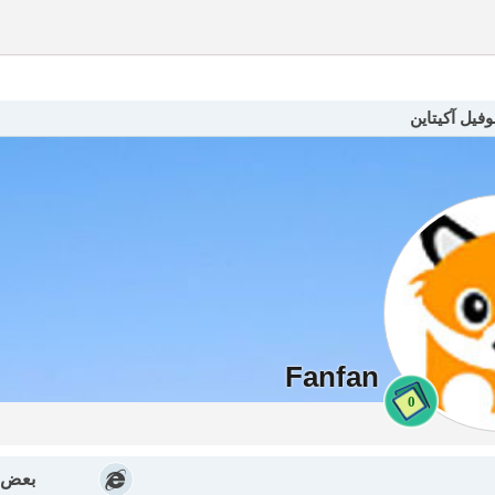
فيل آكيتاين
Fanfan
0
بعض ا