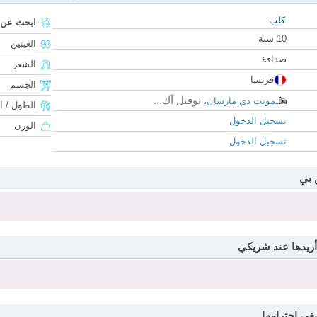
كلب
ابحث عن
10 سنة
العينين
صداقة
الشعر
فرنسا
الجسم
نوفيل آك...
مونت دي مارسان
،
الطول / ا
تسجيل الدخول
الوزن
تسجيل الدخول
 بي
أريدها عند شريكي
بغي احترامها