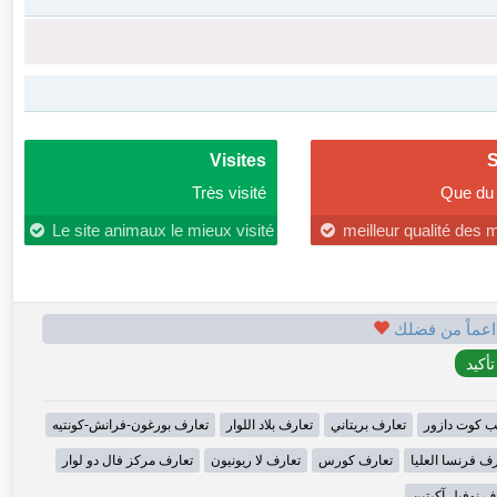
Visites
S
Très visité
Que du 
Le site animaux le mieux visité
meilleur qualité des
اعماً من فضلك
ب كوت دازور
تعارف بريتاني
تعارف بلاد اللوار
تعارف بورغون-فرانش-كونتيه
رف فرنسا العليا
تعارف كورس
تعارف لا ريونيون
تعارف مركز فال دو لوار
ف نوفيل آكيتين