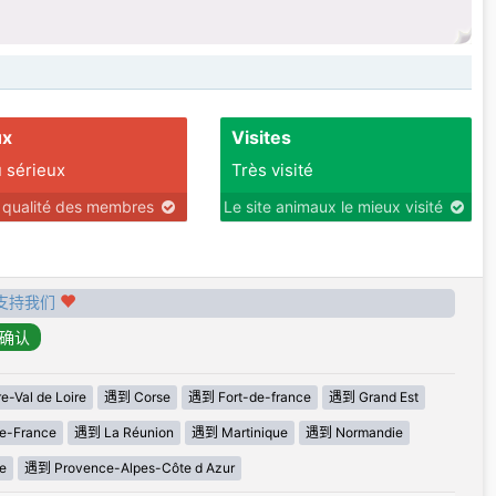
ux
Visites
 sérieux
Très visité
r qualité des membres
Le site animaux le mieux visité
支持我们
-Val de Loire
遇到 Corse
遇到 Fort-de-france
遇到 Grand Est
e-France
遇到 La Réunion
遇到 Martinique
遇到 Normandie
e
遇到 Provence-Alpes-Côte d Azur