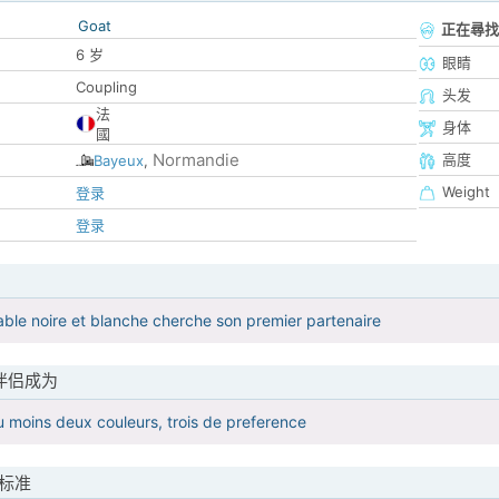
Goat
正在尋找
6 岁
眼睛
Coupling
头发
法
身体
國
Normandie
高度
Bayeux
,
Weight
登录
登录
ble noire et blanche cherche son premier partenaire
伴侣成为
 moins deux couleurs, trois de preference
标准