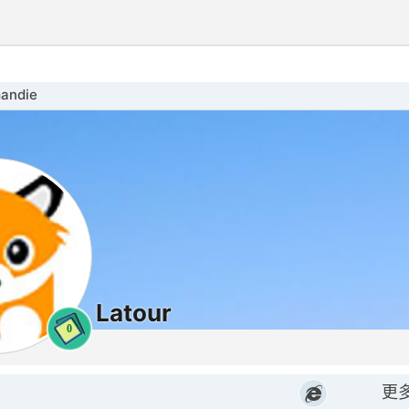
andie
Latour
0
更