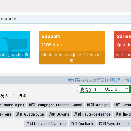
mandie
Support
Série
%
100
gratuit
Que du
sont gratuits
Modérateurs toujours à l'écoute
meilleu
我们努力为您提供最好的服务，请
身人士： 法國
-Rhône-Alpes
遇到 Bourgogne-Franche-Comté
遇到 Bretagne
遇到 Centre
-Terre
遇到 Guadeloupe
遇到 Guyane
遇到 Hauts-de-France
遇到 Île-d
遇到 Nouvelle-Aquitaine
遇到 Occitanie
遇到 Pays de la Loir