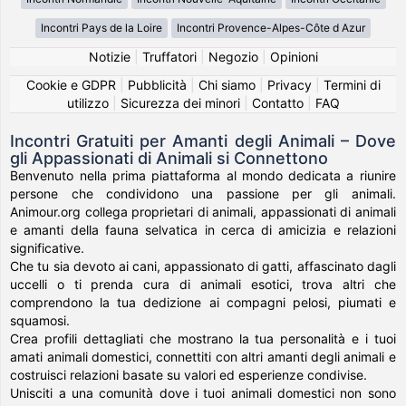
Incontri Pays de la Loire
Incontri Provence-Alpes-Côte d Azur
Notizie
|
Truffatori
|
Negozio
|
Opinioni
Cookie e GDPR
|
Pubblicità
|
Chi siamo
|
Privacy
|
Termini di
utilizzo
|
Sicurezza dei minori
|
Contatto
|
FAQ
Incontri Gratuiti per Amanti degli Animali – Dove
gli Appassionati di Animali si Connettono
Benvenuto nella prima piattaforma al mondo dedicata a riunire
persone che condividono una passione per gli animali.
Animour.org collega proprietari di animali, appassionati di animali
e amanti della fauna selvatica in cerca di amicizia e relazioni
significative.
Che tu sia devoto ai cani, appassionato di gatti, affascinato dagli
uccelli o ti prenda cura di animali esotici, trova altri che
comprendono la tua dedizione ai compagni pelosi, piumati e
squamosi.
Crea profili dettagliati che mostrano la tua personalità e i tuoi
amati animali domestici, connettiti con altri amanti degli animali e
costruisci relazioni basate su valori ed esperienze condivise.
Unisciti a una comunità dove i tuoi animali domestici non sono