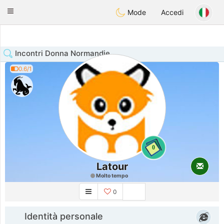
Anim
our
Toggle
Mode
Accedi
navigation
Incontri Donna Normandie
0.6/1
0
Latour
Molto tempo
0
Identità personale