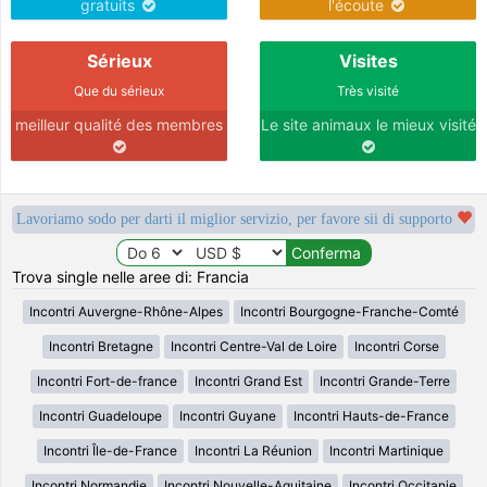
gratuits
l'écoute
Sérieux
Visites
Que du sérieux
Très visité
meilleur qualité des membres
Le site animaux le mieux visité
Lavoriamo sodo per darti il miglior servizio, per favore sii di supporto
Trova single nelle aree di: Francia
Incontri Auvergne-Rhône-Alpes
Incontri Bourgogne-Franche-Comté
Incontri Bretagne
Incontri Centre-Val de Loire
Incontri Corse
Incontri Fort-de-france
Incontri Grand Est
Incontri Grande-Terre
Incontri Guadeloupe
Incontri Guyane
Incontri Hauts-de-France
Incontri Île-de-France
Incontri La Réunion
Incontri Martinique
Incontri Normandie
Incontri Nouvelle-Aquitaine
Incontri Occitanie