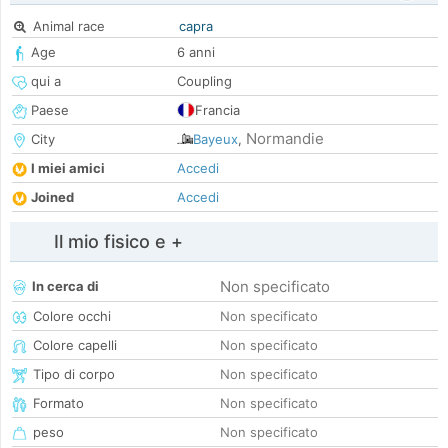
Animal race
capra
Age
6 anni
qui a
Coupling
Paese
Francia
Normandie
City
Bayeux
,
I miei amici
Accedi
Joined
Accedi
Il mio fisico e +
Non specificato
In cerca di
Colore occhi
Non specificato
Colore capelli
Non specificato
Tipo di corpo
Non specificato
Formato
Non specificato
peso
Non specificato