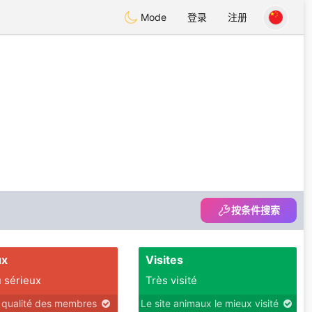
Mode
登录
注册
按条件搜索
ux
Visites
 sérieux
Très visité
r qualité des membres
Le site animaux le mieux visité