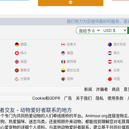
我们努力为您提供最好的服务，请
德国
加拿大
澳大利亚
瑞士
美国
荷兰
英国
墨西哥
奥地利
葡萄牙
哥伦比亚
日本
已禁用
宠物
中国
新闻
|
诈骗者
|
商店
|
意
Cookie和GDPR
|
广告
|
关于我们
|
隐私
|
使用条款
|
者交友 - 动物爱好者联系的地方
个专门为共同热爱动物的人们牵线搭桥的平台。Animour.org连接宠
狗狗、热爱猫咪、迷恋鸟类，还是照顾外来动物，都能找到理解您对毛茸
和心爱宠物的详细个人资料，与其他动物爱好者联系，建立基于共同价值