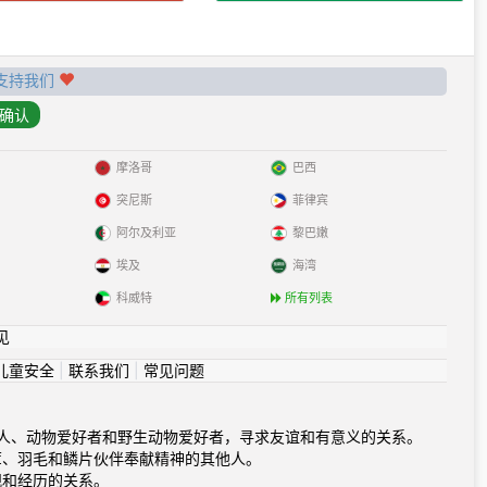
支持我们
摩洛哥
巴西
突尼斯
菲律宾
阿尔及利亚
黎巴嫩
埃及
海湾
科威特
所有列表
见
儿童安全
|
联系我们
|
常见问题
物主人、动物爱好者和野生动物爱好者，寻求友谊和有意义的关系。
茸、羽毛和鳞片伙伴奉献精神的其他人。
观和经历的关系。