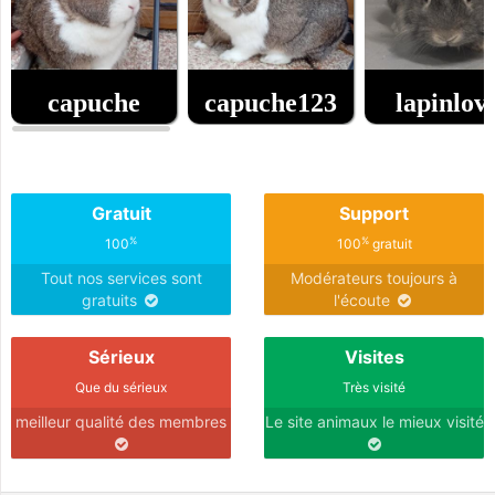
capuche
capuche123
lapinlov
0
0
la edad
la edad
la edad
Gratuit
Support
%
%
100
100
gratuit
Tout nos services sont
Modérateurs toujours à
gratuits
l'écoute
Sérieux
Visites
Que du sérieux
Très visité
meilleur qualité des membres
Le site animaux le mieux visité