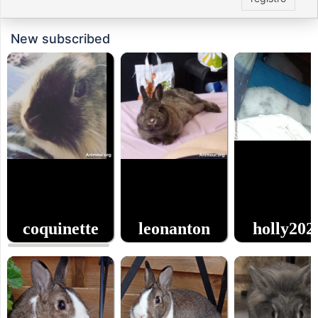
New subscribed
coquinette
leonanton
holly202
0
0
la edad
la edad
la edad