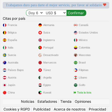
Trabajamos duro para darte el mejor servicio, por favor sé solidario
Citas por país
Francia
Alemania
Canadá
Bélgica
Suiza
Estados Unidos
España
Inglaterra
México
Italia
Portugal
Colombia
Suecia
Desactivado
Mascotas
Australia
Marruecos
Brasil
Países Bajos
Túnez
Filipinas
Austria
Argelia
Líbano
Japón
Egipto
Golfo
China
Kuwait
Toda la lista
Noticias
|
Estafadores
|
Tienda
|
Opiniones
Cookies y RGPD
|
Publicidad
|
Acerca de nosotros
|
Privacidad
|